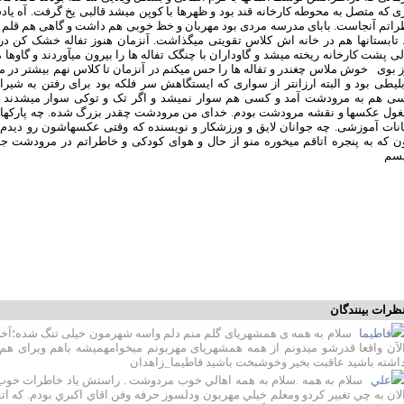
 که متصل به محوطه کارخانه قند بود و ظهرها با کوپن میشد قالبی یخ گرفت. آه یا
راتم آنجاست. بابای مدرسه مردی بود مهربان و خظ خوبی هم داشت و گاهی هم قلم نی
 تابستانها هم در خانه اش کلاس تقویتی میگذاشت. آنزمان هنوز تفاله خشک کن در ک
لی پشت کارخانه ریخته میشد و گاوداران با چنگک تفاله ها را بیرون میآوردند و گاوه
ز بوی خوش ملاس چغندر و تفاله ها را حس میکنم در آنزمان تا کلاس نهم بیشتر در 
لیطی بود و البته ارزانتر از سواری که ایستگاهش سر فلکه بود برای رفتن به شیرا
سی هم به مرودشت آمد و کسی هم سوار نمیشد و اگر تک و توکی سوار میشدند ب
ول عکسها و نقشه مرودشت بودم. خدای من مرودشت چقدر بزرگ شده. چه پارکهای زیبای
انات آموزشی. چه جوانان لایق و ورزشکار و نویسنده که وقتی عکسهاشون رو دیدم
ون که به پنجره اتاقم میخوره منو از حال و هوای کودکی و خاطراتم در مرودشت 
یسم
ظرات بینندگان
فاطیما
سلام به همه ی همشهریای گلم منم دلم واسه شهرمون خیلی تنگ شده؛آخه 
لآن واقعا قدرشو میدونم از همه همشهریای مهربونم میخوامهمیشه باهم وبرای هم
اشته باشید عاقبت بخیر وخوشبخت باشید فاطیما_زاهدان
علي
سلام به همه .سلام به همه اهالي خوب مردوشت . راستش ياد خاطرات خوب 
لان به چي تغيير كردو ومعلم خيلي مهربون ودلسوز حرفه وفن اقاي اكبري بودم. كه 