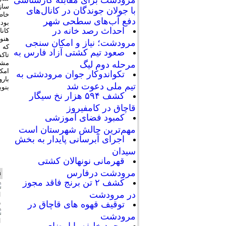
سازی
با جولان جوندگان در کانال‌های
خاط
دفع آب‌های سطحی شهر
بود.
احداث رصد خانه در
کانا
هنو
مرودشت؛ نیاز و امکان سنجی
که ب
صعود تیم کشتی آزاد فارس به
تاک
مشغ
مرحله دوم لیگ
امک
تکواندوکار جوان مرودشتی به
بار
تیم ملی دعوت شد
بنو
کشف ۵۹۴ هزار نخ سیگار
قاچاق در کامفیروز
کمبود فضای آموزشی
مهم‌ترین چالش شهرستان است
اجرای آبرسانی پایدار به بخش
سیدان
قهرمانی نونهالان کشتی
مرودشت درفارس
ن
کشف ۲ تن برنج فاقد مجوز
در مرودشت
ا
د
توقیف قهوه های قاچاق در
مرودشت
ا