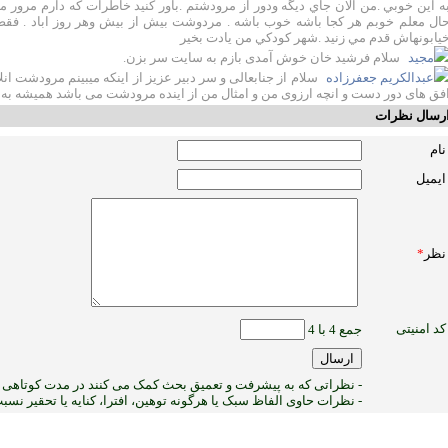
ه اين خوبي .من الان جاي ديگه ودور از مرودشتم .باور كنيد خاطرات كه دارم مرور
ال معلم خوبم هر كجا باشه خوب باشه . مردوشت بيش از بيش وهر روز اباد . فقط 
يابونهاش قدم مي زنيد .شهر كودكي من يادت بخير
مجید
سلام فرشید خان خوش آمدی بازم به سایت سر بزن.
عبدالکریم جعفرزاده
سلام از جنابعالی و سر دبیر عزیز از اینکه میبینم مرودشت ا
فق های دور دست و انچه ارزوی من و امثال من از اینده مرودشت می باشد همیشه به
رسال نظرات
نام
ایمیل
نظر
*
کد امنیتی
جمع 4 با 4
- نظراتی که به پیشرفت و تعمیق بحث کمک می کنند در مدت کوتاهی پ
- نظرات حاوی الفاظ سبک یا هرگونه توهین، افترا، کنایه یا تحقیر نس