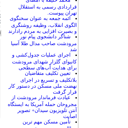
محمد خلیفه با امضای
ب
ح
قراردادی رسمی به استقلال
خ
تهران پیوست.
ائمه جمعه به عنوان سخنگوی
الگوی انقلاب، وظیفه روشنگری
ا
و بصیرت افزایی به مردم رادارند
ا
شناگر دانشجوی پیام نور
مرودشت صاحب مدال طلا آسیا
شد
اجرای عملیات جدول‌کشی و
کانیوای گلزار شهدای مرودشت
برای هدایت آب‌های سطحی
تعیین تکلیف متقاضیان
بلاتکلیف و تسریع در اجرای
نهضت ملی مسکن در دستور کار
قرار گرفت
عیادت فرماندار مرودشت از
مجروحان حمله آمریکا به ایستگاه
آنتن تلویزیون سیدان+ تصویر
اصابت
تأمین مسکن مهم ترین