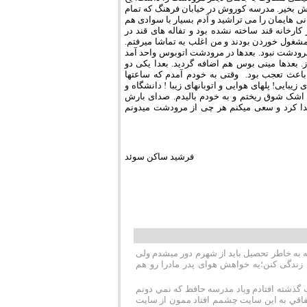
دش بخیر. مدرسه کوروش در خیابان فرهنگ که تمام
 هایمان را می تراشید و آدم بسیار با سوادی هم
ارخانه قند ساخته نشده بود و تفاله های قند در
ا مشغول خوردن بودند و من اغلب به تماشا میرفتم.
مرودشت نبود. بعدها در مرودشت اتوبوس واحد آمد
ز. بعدها مینی بوس هم اضافه گردید. بعدا یکی دو
اعث تعجب بود. وقتی به خودم آمدم که ساعتها
ی! پلهای هوایی و اتوبانهای زیبا ! دانشگاه و
 اشک شوق ریختم و به خودم بالیدم. صدای بارش
جدا کرد و سعی میکنم هر چی از مرودشت میدونم
فرشید ساکن سوئد
به خاطر تحصیل باید از شهرم دور میشدم ولی
 زندگی کنن؛یه خواهش هوای پدر مادرا رو هم
گذشته افتادم وياد مدرسه حافظ كه نمي دونم
اتفاقي به اين سايت چشمم افتاد ممون از سايت