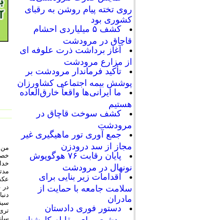
روی تخته پیام روشن به رقبای
کشوری بود
کشف ۵ میلیاردی احشام
قاچاق در مرودشت
آغاز برداشت ذرت علوفه ای
از مزارع مرودشت
تأکید فرماندار مرودشت بر
پوشش بیمه اجتماعی کشاورزان
ما ایرانی‌ها واقعاً خارق‌العاده
هستیم
کشف سوخت قاچاق در
مرودشت
جمع آوری تور ماهیگیری غیر
مجاز از سد درودزن
پایان رقابت‌ ۷۶ هوگوپوش
خصوص
خدا 
نونهال در مرودشت
مدت
اقدامات زیر بنایی برای
عکسه
در 
سلامت جامعه با حمایت از
دنبا
مادران
سینم
دستور فوری دادستان
تری
سازم
مرودشت برای مقابله کارشناسی