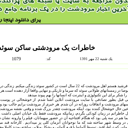
خاطرات یک مرودشتی ساکن سوئد
1079
يك شنبه 22 مهر 1391
:كد
من فرشید هستم اهل مرودشت که 22 سال است در کشور سوئد زندگی
ا در زمستانهای طولانی سوئد که سرما و تاریکی و تنهایی واقعا آزار دهنده است.هر
را شکر برای این تکنولوژی و اینترنت که انسانها را بهم پیوند میدهد
ی قبل بظور تصادفی با سایت مرودشت آنلاین آشنا شدم. از خوشحالی در پوست
ای مرودشت و اتفاقات روزانه در آن شدم. هر خبری از مرودشت برایم جالب بود و مش
عین حال خوشحال کننده بود، اینکه مرودشت چقدر بزرگ شده و وقتی نقشه مرودشت
ل خاطراتم در زمان کودکی بگردم، زمانیکه مرودشت فقط یک خیابان اصلی داشت و باغ
ا هم در سه پلی بود که هنگام افتتاحیه آن در حضور میهمانان، فیلم را وارونه نشا
 در وسط شهر ساخته شد که ما نوحوانان آنزمان کلی پز میدادیم . کارخانه قند
انی که دراطرافش توسظ آلمانها با فرم آلمانی و بشکل ویلایی ساخته بودند کاملا 