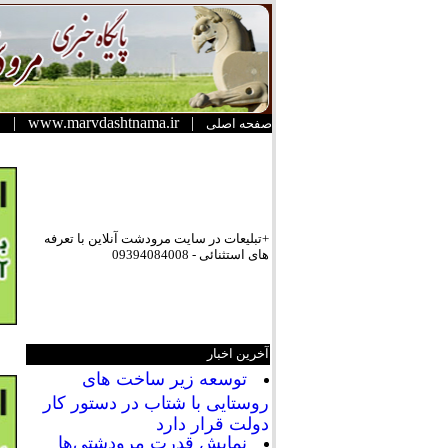
|
www.marvdashtnama.ir
|
صفحه اصلی
+تبلیعات در سایت مرودشت آنلاین با تعرفه
های استثنائی - 09394084008
آخرین اخبار
توسعه زیر ساخت های
روستایی با شتاب در دستور کار
دولت قرار دارد
نمایش قدرت مرودشتی‌ها