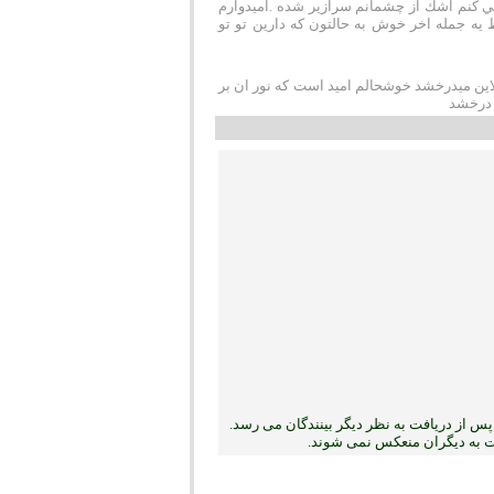
 مي كنم اشك از چشمانم سرازير شده .اميدوارم
يه جمله اخر خوش به حالتون كه دارين تو تو
نلاین میدرخشد خوشحالم امید است که نور ان بر
 درخشد
س از دریافت به نظر دیگر بینندگان می رسد.
بت به دیگران منعکس نمی ‏شوند.