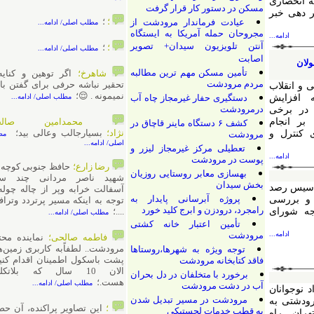
حصاری
مسکن در دستور کار قرار گرفت
 خبر
؛
؛
عیادت فرماندار مرودشت از
مطلب اصلی/ ادامه...
مجروحان حمله آمریکا به ایستگاه
ادامه...
آنتن تلویزیون سیدان+ تصویر
؛
؛
مطلب اصلی/ ادامه...
اصابت
تأمین مسکن مهم ترین مطالبه
شاهرخ؛
اگر توهین و کنایه و
مردم مرودشت
تحقیر نباشه حرفی برای گفتن باقی
قلاب
نمیمونه . 😌؛
ایش
دستگیری حفار غیرمجاز چاه آب
مطلب اصلی/ ادامه...
درمرودشت
برخی
نجام
محمدامین صالحی
کشف ۶ دستگاه ماینر قاچاق در
نژاد؛
بسیارجالب وعالی بید؛
رل و
مرودشت
مطلب
اصلی/ ادامه...
تعطیلی مرکز غیرمجاز لیزر و
ادامه...
پوست در مرودشت
رضا زارع؛
حافظ جنوبی کوچه ۱۴
بهسازی معابر روستایی روزیان
شهید ناصر مردانی چند ساله
بخش سیدان
 رصد
آسفالت خرابه وپر از چاله چوله با
پروژه آبرسانی پایدار به
ررسی
توجه به اینکه مسیر پرتردد وترافیک
رامجرد، درودزن و ابرج کلید خورد
ورای
....؛
مطلب اصلی/ ادامه...
تأمین اعتبار خانه کشتی
ادامه...
مرودشت
فاطمه صالحی؛
نماینده محترم
مرودشت.. لطفاًبه کاربری زمین‌های
توجه ویژه به شهرها،روستاها
پشت باسکول اطمینان اقدام کنید...
فاقد کتابخانه مرودشت
الان 10 سال که بلاتکلیف
برخورد با متخلفان در دل بحران
هست.؛
مطلب اصلی/ ادامه...
آب در دشت مرودشت
وانان
مرودشت در مسیر تبدیل شدن
ی به
؛
این تصاویر پراکنده، آن حضور
به قطب خدمات لجستیکی
 راه