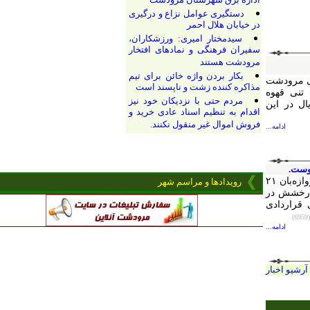
اداره برق شهرستان مرودشت
دستگیری عوامل نزاع و درگیری
در خیابان هلال احمر
سیدمختار امیری: ورزشکاران،
سفیران فرهنگی و نمادهای افتخار
مرودشت هستند
بکار بردن واژه خائن برای تیم
ودشت
مذاکره کننده زشت و ناپسند است
قهوه
مردم حتی با نزدیکان خود نیز
ال در این
اقدام به تنظیم اسناد عادی خرید و
فروش اموال غیر منقول نکنند.
ادامه...
محمد خلیفه، دروازه‌بان ۲۱
رویدادها و مراسم شهر
ش در
دادی
ادامه...
اخبار