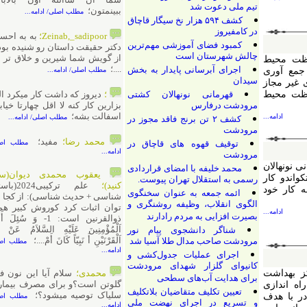
تیم ملی دعوت شد
ببینمتون؛
مطلب اصلی/ ادامه...
کشف ۵۹۴ هزار نخ سیگار قاچاق
در کامفیروز
Zeinab,_sadipoor؛
به به احسنت
کمبود فضای آموزشی مهم‌ترین
دکتر حقیقت داستان رو شنیده بودیم
چالش شهرستان است
از گویش شما شیرین و خلاق تر شد
محیط
....؛
اجرای آبرسانی پایدار به بخش
آوری
مطلب اصلی/ ادامه...
سیدان
ر مجاز
محیط
قهرمانی نونهالان کشتی
؛
دیروز که داشت کار میکرد البته
مرودشت درفارس
بزارین کار کنه لا اقل چهارتا خیابون
اسفالت بشه؛
ادامه...
مطلب اصلی/ ادامه...
کشف ۲ تن برنج فاقد مجوز در
مرودشت
محمد رضا؛
مفید؛
توقیف قهوه های قاچاق در
مطلب اصلی/
ادامه...
مرودشت
هالان
محمد خلیفه با امضای قراردادی
یعقوب محمدی دیوان(سرچ
ر ۷۶ تکواندو کار
رسمی به استقلال تهران پیوست.
کنید)؛
علم ترکیبی2024(باستان
 خود
ائمه جمعه به عنوان سخنگوی
شناسی + حدیث شناسی): از کجا می
الگوی انقلاب، وظیفه روشنگری و
توان اثبات کرد کوروش کبیر همان
ادامه...
بصیرت افزایی به مردم رادارند
ذوالقرنین است: 1- وَ سُئِلَ أَمِيرُ
اَلْمُؤْمِنِينَ عَلَيْهِ السَّلاَمُ عَنْ ذِي
شناگر دانشجوی پیام نور
اَلْقَرْنَيْنِ أَ نَبِيّاً كَانَ أَمْ....؛
مرودشت صاحب مدال طلا آسیا شد
مطلب اصلی/
ادامه...
اجرای عملیات جدول‌کشی و
کانیوای گلزار شهدای مرودشت
داشت
محمدی؛
سلام آیا این نون فاقد
برای هدایت آب‌های سطحی
گلوتن است؟و برای مصرف بیماران
دازی
تعیین تکلیف متقاضیان بلاتکلیف
سلیاک توصیه میشود؟؛
 هدف
مطلب اصلی/
و تسریع در اجرای نهضت ملی
ادامه...