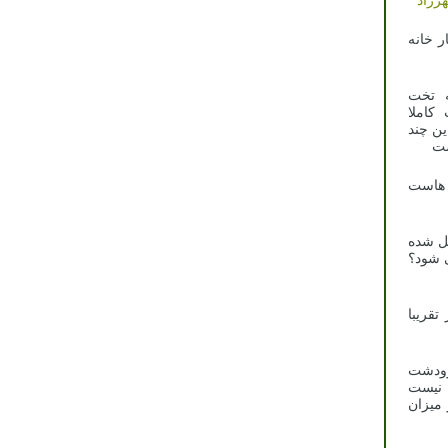
ه
ت
ا
د
ت
ه
؟
ا
ت
ت
ن