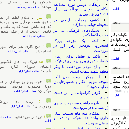
باشکوه را بسیار ضعیف نشان
برندگان دومین دوره مسابقه
میدهد؛
مطلب اصلی/ ادامه...
عکاسی هوایی بین‌المللی سال
ادامه...
۲۰۲۶ معرفی شدند.
امیر؛
با سلام لطفا از تضییع
کشف محراب تاریخی در
حقوق نقشه بردارن شهر مرودشت
محوطه جهانی پاسارگاد
که چند ماهی است که به علت وضع
دستگاه‌های فرهنگی به بنر
قانونی عجیب از کار بیکار شده اند
دوکار
حجاب اکتفا نکنند
....؛
مطلب اصلی/ ادامه...
اندو
کشف یک مزرعه بزرگ
بقات
استخراج غیرمجاز رمز ارز در
؛
هیچ کاری هم برای شهرش
مللی
مرودشت
انجام نداد ...؛
مطلب اصلی/ ادامه...
تأکید بر تعامل برای ارتقای
ادامه...
خدمات شهری و روان‌سازی ترافیک
aa؛
تبریک به اقای غلامپور از
اعضای شورای کناره. موفق
وداع مردم مرودشت با پیکر
باشید؛
مطهر شهید شهاب امیدی
مطلب اصلی/ ادامه...
تظامی
آیا ممکن است بدون آنکه
ارنخ سیگار
متوجه شویم، افکار و تصمیم‌هایمان
؛
خوب پولو رو میدادن از همین
شوتی
دوتا مجموعه موجود استفاده
هدایت شوند؟
میکردن؛
مطلب اصلی/ ادامه...
گوهر گرانبهایی را از دست
ادامه...
دادیم
؛
زِنده باد مرودشت
پایان برداشت محصولات شتوی
ومرودشتی؛
مطلب اصلی/ ادامه...
(زمستانی) در مرودشت
عملکرد سه ماه نخست سال
؛
درود بر مرودشتیها؛
مطلب اصلی/
جاری واحد غذا شبکه بهداشت و
میری
ادامه...
‌زنی
درمان مرودشت
مبود
تشکر فرماندار مرودشت از