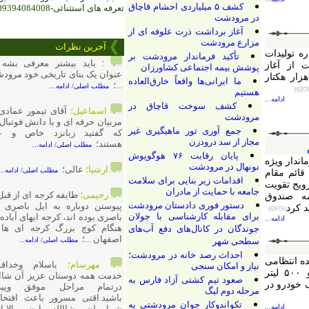
کشف ۵ میلیاردی احشام قاچاق
تعرفه های استثنائی-09394084008
در مرودشت
آغاز برداشت ذرت علوفه ای از
مزارع مرودشت
آخرین نظرات
لیدات
تأکید فرماندار مرودشت بر
؛
باید بیشتر معرفی بشه به
آغاز
پوشش بیمه اجتماعی کشاورزان
عنوان یک بنای تاریخی خود مرودشتیا
 از ۱۶ هزار هکتار
ما ایرانی‌ها واقعاً خارق‌العاده
...؛
مطلب اصلی/ ادامه...
هستیم
ادامه...
کشف سوخت قاچاق در
اسماعیل؛
آقای تیمور عمادی از
مرودشت
مربیان حرفه ای و با دانش فوتبال رو
جمع آوری تور ماهیگیری غیر
که گفتید زبانزد خاص و عام
مجاز از سد درودزن
هستند؛
مطلب اصلی/ ادامه...
پایان رقابت‌ ۷۶ هوگوپوش
 ویژه
نونهال در مرودشت
ارشیا؛
عالی؛
مطلب اصلی/ ادامه...
مقام
اقدامات زیر بنایی برای سلامت
قویت
جامعه با حمایت از مادران
رحیمی؛
طایفه کرجه ای از قبل از
ندوق
دستور فوری دادستان مرودشت
پیوستن دوباره به ایل باصری هم
(6975)
برای مقابله کارشناسی با جولان
باصری بوده اند، کرجه ایهای آباده که
ادامه...
هنگام کوچ بزرگ کرجه ای ها از
جوندگان در کانال‌های دفع آب‌های
اصفهان ...؛
سطحی شهر
مطلب اصلی/ ادامه...
احداث رصد خانه در مرودشت؛
تظامی
مهرسام؛
باسلام وخداقوت
نیاز و امکان سنجی
مرودشت از کشف یک هزار و ۵۰۰ لیتر
خدمت همه دوستان عزیز آن شاالله
صعود تیم کشتی آزاد فارس به
رو در
درتمام مراحل موفق وپیروز
مرحله دوم لیگ
باشید.اقتی مسرور باعث افتخارید
تکواندوکار جوان مرودشتی به
ادامه...
شما ان شاالله اون بالابالاها