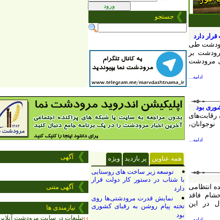
جستجو
ارد
ت طی
ت بر
ودشت
ادامه...
ود
ت‌های
نان،
ادامه...
آگهی
همه عناوین
پر بازدید
ویژه
توسعه زیر ساخت های روستایی
با شتاب در دستور کار دولت قرار
تظامی
آگهی
متنی
دارد
شام فاقد
نمایش قدرت مرودشتی‌ها روی
ل در این
تخته پیام روشن به رقبای کشوری
نیازمندی ها
بود
تبلیعات در سایت مرودشت آنلاین با
ادامه...