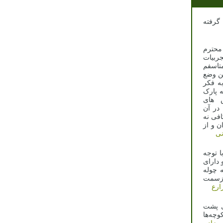
ه
م
ت
م
ع
ر
ک
ی
ن
ه
ز
جه
ی
ه
ت
ت
ا