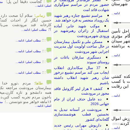
؛
کجاست دقیقا این پل؛
مطلب
ستان
حضور مردم در مراسم سوگواری
اصلی/ ادامه...
شهادت قائد امت
ادامه...
مراسم تشییع جنازه رهبر شهید
زمانی؛
سلام آیا صحت دارد که
یک رویداد منحصر به فرد خواهد شد.
حسین ایگار از احداث کنندگان
کارخانه قند مرودشت می‌باشد
موکب شهید جابر، آماده
؟؛
مطلب اصلی/ ادامه...
استقبال از زائران رهبرشهید در
تأمین
ورودی شهرمرودشت
ؤثری
؛
؛
یدان
مطلب اصلی/ ادامه...
مسکن ملی و تکمیل بیمارستان
اشته
در حال ساخت اولویت اول مدیریت
؛
؛
اجرایی شهر مرودشت
مطلب اصلی/ ادامه...
ادامه...
دستگیری سارقان باغات در
؛
؛
روستای سیوند
مطلب اصلی/ ادامه...
37 سال سکانداری انقلاب
ایجاب می کند مراسم تشییع درخور
؛
؛
مطلب اصلی/ ادامه...
کشتی
شان رهبر شهید انقلاب داشته
 کسب
باشیم
طاها؛
مردم ،تورو خدا به
رقابت
بیمارستان مرودشت مراجعه نکنید،
کشف ۷ هزار لیتر گازوئیل فاقد
همه دانشجو و تازه کارن،میخان
مجوز در مرودشت
ادامه...
باجون مردم تجربه کسب کنن،دختر
ده عامل حذف ایران از جام
۱۶ماهه خواهر منو نتونستن ...؛
مطلب
جهانی 2026
اصلی/ ادامه...
مرودشت در آستانه تبدیل به
نخستین قطب هوشمندسازی
موال
گلخانه‌ای کشور
(6961)
داریوش مهرابی رئيس جدید
ادامه...