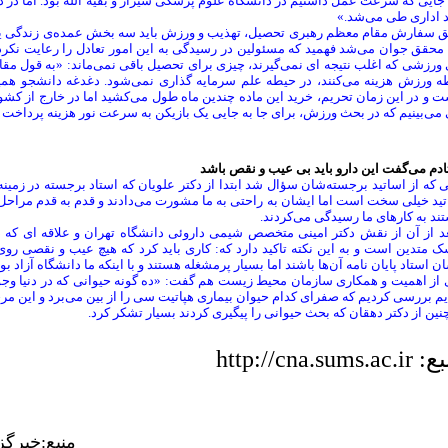
 جایی که سرعت عمل داشتیم در دانشگاه علوم پزشکی شیراز و بقیه الله بود. اما در دان
د اداری طی می‌شد.»
 سفارش مقام معظم رهبری تحصیل، تهذیب و ورزش باید سه بخش عمده‌ی زندگی یک جو
محقق جوان می‌شد فهمید که مسئولین در رسیدگی به این امور تعادل را رعایت نکرده
ورزشی که اغلب نتیجه ای نمی‌گیرند، چیزی برای تحصیل باقی نمی‌ماند: «به قول مق
ه ورزش هزینه می‌کنند، در حیطه علم سرمایه گذاری نمی‌شود. دغدغه دانشجو همین
 و در این زمان تحریم، خرید این ماده چندین ماه طول می‌کشید اما در خارج از کشور
می‌بینیم که در بحث ورزش، برای جا به جایی یک بازیکن به سرعت نور هزینه پرداخت 
دم می‌گفت این دارو باید بی عیب و نقص باشد
 که از اساتید برجسته‌شان سؤال شد ابتدا از دکتر علویان که استاد برجسته در زمینه
ید خیلی سخت است اما ایشان به راحتی به ما مشورت می‌دادند و قدم به قدم مراحل پژ
ند به کارهای ما رسیدگی می‌کردند.
عد از آن از نقش دکتر امینی متخصص شیمی داروئی دانشگاه تهران و علاقه ای که د
 متدین است و به این نکته تاکید دارد که: کاری باید کرد که هیچ عیب و نقصی روی
ن استاد پایان نامه آن‌ها باشند اما بسیار پرمشغله هستند و با اینکه ما دانشگاه آزاد بو
ز اهمیت و همکاری سازمان محیط زیست هم گفت: «ده گونه حیوانی که در دنیا وجود دار
م بررسی کردیم که صفرای کدام حیوان بیماری هپاتیت سی را از بین می‌برد و این م
ین از دکتر دهقان که بحث حیوانی را پیگیری کردند بسیار تشکر کرد.
http://cna.sums.a
منبع:خبرگ