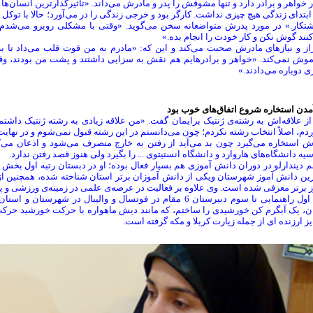
 خواهر و برادر دارد و تنها مشوقش را پدر و مادرش می‌داند. «تأثیرگذارترین انسان‌ها
ابتدای زندگی هیچ چیزی نداشت. کارگر بود و خرجی زندگی را در می‌آورد؛ حالا با توک
شتکار.» در مورد پدرش متواضعانه سخن می‌گوید. «وقتی با مشکلی روبرو می‌شدم پ
نند گوش نکن و کار خودت را انجام بده.»
راز و نیازهای مادرش صحبت می‌کند و این که: «مادرم به من قوت قلب می‌داد تا به
موش نمی‌کند. «خواهر و برادرهایم هم نقش به سزایی داشتند و پشت من بودند، وق
ی دوباره می‌دادند.»
مدن استخاره شروع اتفاق‌های خوب بود
ز علاقه‌اش به رشته‌ی ژنتیک برایمان گفت. «من علاقه زیادی به رشته ژنتیک داشتم ا
ردم، اصلاً انتخاب رشته نکردم؛ چون می‌دانستم در این رشته قبول نمی‌شوم و در نهایت 
ش استخاره می‌گیرد چون بد می‌آید از رفتن به خارج منصرف می‌شود و اذعان می‌
یه دانشگاه‌های هاروارد و دانشگاه انستیتوی ... را بگیرد ولی هنوز قصد رفتن ندارد.
 دیندارلو در دوران دانش آموزی هم بسیار فعال بوده؛ او در دبستان رتبه اول بخش 
رین دانش آموز شهرستان ویکی از دانش آموزان برتر استان شناخته شده، همچنین از 
ز برتر معرفی شده است. وی علاوه بر فعالیت در عرصه‌ی علمی در زمینه‌ی ورزشی و
«از اول راهنمایی تا سوم دبیرستان 6 مقام در فوتسال و والیبال 
ان، یک آبگرم کن خورشیدی را ساختم، که مانند دیش ماهواره با حرکت خورشید حرک
ز ارزنده ای از جمله زیارت کربلا و مکه گرفته است.