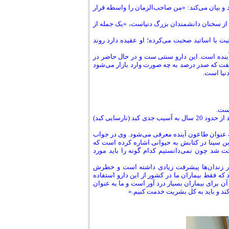
 و بیان می‌کند: «من صاحب‌الزمان را واسطه قرار
ی از سخنان دانشمندان بزرگ دنیاست، «یک جمله از
یت با اساتید صحبت می‌کرده؛ او عقیده دارد روند
آینده است. این دارو سنتی ست و در حال حاضر در
 گفت که صدر درصد به چه صورت وارد بازار می‌شود
نیا است.
است.
این بیماری باعث تخریب تدریجی کبد شده و حدود 25 درصد افراد با هپاتیت سی مزمن بعد از حدود 20 سال به آسیب جدی کبد (نارسایی کبد)
به عنوان طاعون آینده معرفی می‌شود. وی در جواب
ابن سینا در کتابش به حیوانی اشاره کرده است که
وان 10 گونه است و کار ما بسیار سخت شد چون نمی‌دانستیم کدام گونه را باید مورد
در زندان‌ها پیشرفت زیادی داشته است و خطرش
د که فقط بیماران ما در کشور از این دارو استفاده
آن برای بیماران بسیار درد آور است و ما به عنوان
ند و باید به کل بشریت خدمت کنیم.»