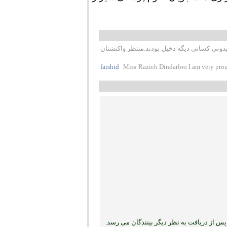
یدونی کسانی دیگه دخیل بودند.منتظر واکنشتان
farshid
Miss Razieh Dindarloo I am very prou
س از دریافت به نظر دیگر بینندگان می رسد.