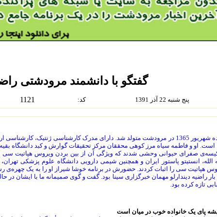
گفتگو با دانشمند مرودشتی راضیه
1121
پنج شنبه 22 آذر 1391
:كد
هفده شهریور 1365 در مرودشت متولد شد. دارای مدرک کارشناسی ژنتیک، کارشن
 است. او و فاطمه سیاه مرز کوهی محققان مرکز تحقیقات گوارش و کبد دانشگاه بقیه 
کیسه‌ی صفرای حیوانی وحشی شدند که ویژگی آن از بین بردن ویروس هپاتیت سی اس
ه الله، انستیتو پاستور ایران و همچنین شیمی دارویی دانشگاه علوم پزشکی تهران،
س هپاتیت سی را اثبات کردند. حضورش در برنامه خوشا شیراز او را به یک چهره‌ی رس
بار راضیه دیندارلو مهمان خبرگزاری سینا بود. گفت و گوی صمیمانه ما با ایشان در حال
ی تازه کرده بود.
شه پای یک خانواده خوب در میان است