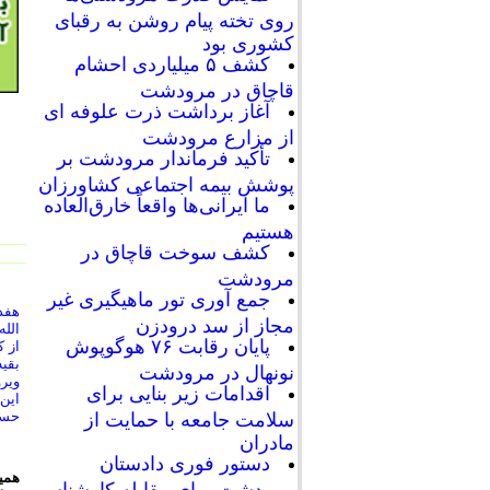
روی تخته پیام روشن به رقبای
کشوری بود
کشف ۵ میلیاردی احشام
قاچاق در مرودشت
آغاز برداشت ذرت علوفه ای
از مزارع مرودشت
تأکید فرماندار مرودشت بر
پوشش بیمه اجتماعی کشاورزان
ما ایرانی‌ها واقعاً خارق‌العاده
هستیم
کشف سوخت قاچاق در
مرودشت
جمع آوری تور ماهیگیری غیر
مجاز از سد درودزن
الله
پایان رقابت‌ ۷۶ هوگوپوش
از 
بقی
نونهال در مرودشت
ویرو
اقدامات زیر بنایی برای
این 
حساب
سلامت جامعه با حمایت از
مادران
دستور فوری دادستان
همی
مرودشت برای مقابله کارشناسی