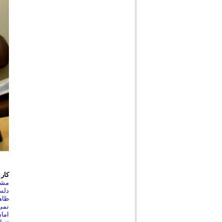
کار
دلسو
ظاهر
نمی‌
امان