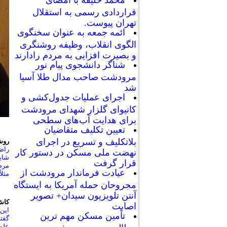
محمد خلیفه با امضای
قراردادی رسمی به استقلال
تهران پیوست.
ائمه جمعه به عنوان سخنگوی
الگوی انقلاب، وظیفه روشنگری
و بصیرت افزایی به مردم رادارند
شناگر دانشجوی پیام نور
مرودشت صاحب مدال طلا آسیا
شد
اجرای عملیات جدول‌کشی و
کانیوای گلزار شهدای مرودشت
برای هدایت آب‌های سطحی
تعیین تکلیف متقاضیان
بلاتکلیف و تسریع در اجرای
روش‌
نهضت ملی مسکن در دستور کار
قرار گرفت
عیادت فرماندار مرودشت از
مثلاً 50 سال پیش در اروپا و امریکا بعد از کتاب مقدس، مقدس‌ترین کتاب، کتاب ابوعل
مجروحان حمله آمریکا به ایستگاه
آنتن تلویزیون سیدان+ تصویر
کاش
اصابت
این 
تأمین مسکن مهم ترین
گفتن
علم