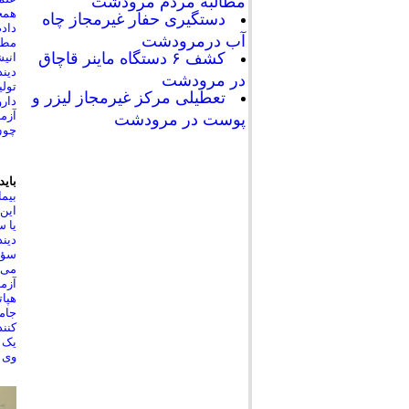
مطالبه مردم مرودشت
همچن
دستگیری حفار غیرمجاز چاه
دادم
آب درمرودشت
مطال
کشف ۶ دستگاه ماینر قاچاق
انیش
دیند
در مرودشت
تول
تعطیلی مرکز غیرمجاز لیزر و
دار
آزما
پوست در مرودشت
چون 
بای
بیما
یا س
دیند
سؤال
آزما
هپا
جامع
کنند
یک م
وی د