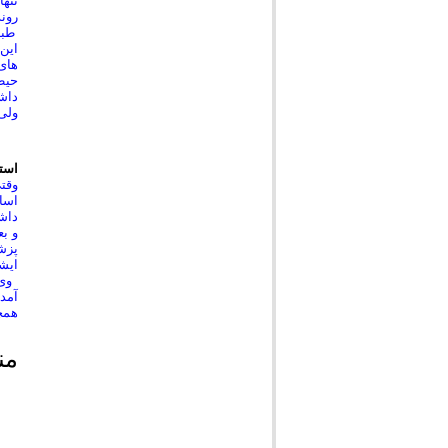
تنها
رون
طبق
این 
های 
حیط
داشت
ولی 
استا
وقتی
اسات
داشت
و ب
پزشک
ایشا
وی ا
آمدی
همچن
منبع: c.ir