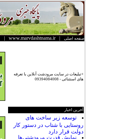
|
www.marvdashtnama.ir
|
صفحه اصلی
+تبلیعات در سایت مرودشت آنلاین با تعرفه
های استثنائی - 09394084008
آخرین اخبار
توسعه زیر ساخت های
روستایی با شتاب در دستور کار
دولت قرار دارد
نمایش قدرت مرودشتی‌ها