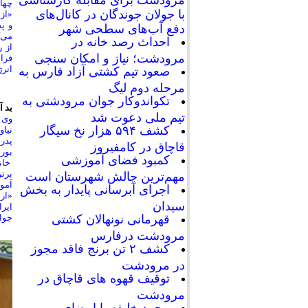
چهار
با جولان جوندگان در کانال‌های
«از 
و پ
دفع آب‌های سطحی شهر
می‌ک
احداث رصد خانه در
از 
مرودشت؛ نیاز و امکان سنجی
فرا
انرژ
صعود تیم کشتی آزاد فارس به
مرحله دوم لیگ
تکواندوکار جوان مرودشتی به
بد آ
تیم ملی دعوت شد
وی ا
کشف ۵۹۴ هزار نخ سیگار
نیاو
پدر
قاچاق در کامفیروز
بورس
کمبود فضای آموزشی
خانم
برت
مهم‌ترین چالش شهرستان است
آمو
اجرای آبرسانی پایدار به بخش
سیدان
ایر
جوای
قهرمانی نونهالان کشتی
مرودشت درفارس
کشف ۲ تن برنج فاقد مجوز
در مرودشت
توقیف قهوه های قاچاق در
مرودشت