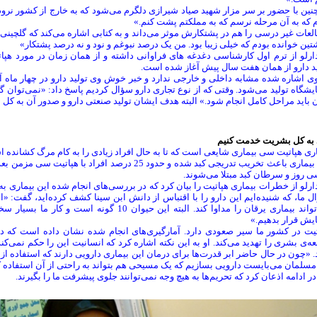
ین با حضور بر سر مزار شهید صیاد شیرازی دلگرم می‌شود که به خارج از کشور نرود
 که به آن مرحله نرسم که به مملکتم پشت کنم.»
عات غیر درسی را هم در پشتکارش موثر می‌داند و به کتابی اشاره می‌کند که گلچین
تین خوانده بودم که خیلی زیبا بود. من یک درصد نبوغم و نود و نه درصد پشتکار»
ارلو از ترم اول کارشناسی دغدغه های فراوانی داشته و از همان زمان در مورد هپات
ید دارو از همان هفت سال پیش آغاز شده است.
وی اشاره شده مشابه داخلی و خارجی ندارد و خبر خوش وی تولید دارو در چهار ماه 
یشگاه تولید می‌شود. وقتی که از نوع تجاری دارو سؤال کردیم پاسخ داد: «نمی‌توان
باید مراحل کامل انجام شود.» البته هدف ایشان تولید صنعتی دارو و صدور آن به کل د
د به کل بشریت خدمت کنیم
ری هپاتیت سی بیماری شایعی است که تا به حال افراد زیادی را به کام مرگ کشانده 
ی روز و سرطان کبد مبتلا می‌شوند.
ارلو از خطرات بیماری هپاتیت را بیان کرد که در بررسی‌های انجام شده این بیماری 
 ما، که شنیده‌ایم این دارو را با اقتباس از دانش ابن سینا کشف کرده‌اید، گفت: «
می‌تواند بیماری یرقان را مداوا کند. البته این حی
یش قرار بدهیم.»
تیت در کشور ما سیر صعودی دارد. آمارگیری‌های انجام شده نشان داده است که 
ه‌ی بشری را تهدید می‌کند. او به این نکته اشاره کرد که انسانیت این را حکم نمی‌کن
. «چون در حال حاضر ابر قدرت‌ها برای درمان این بیماری دارویی دارند که استفاده از 
سلمان می‌بایست دارویی بسازیم که یک مسیحی هم بتواند به راحتی از آن استفاده ک
ر ادامه اذعان کرد که تحریم‌ها به هیچ وجه نمی‌توانند جلوی پیشرفت ما را بگیرند.