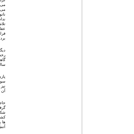
می 
می 
نات
ندا
تلا
عقا
فرار
بردن
دیگ
رخسا
گاه
سالش کمتر از 7-6 سال
پازن
سور
نیز
آن چ
حاجی
گرف
شکس
کشت
ها 
آتش 