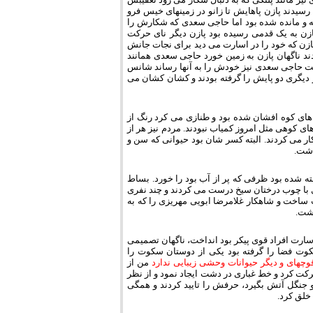
سیدند پازن پاهایش تا زانو در زمینهای خیس فرو
 و مانده شده بود اما حاجی سعدی که شکارش را
ازن به یک قدمی رسیده بود پازن دیگر نای حرکت
ن که خود را در اسارت می دید برای نجات جانش
د ناگهان پازن به زمین خورد حاجی سعدی همانند
وست حاجی سعدی نیز خودش را به آنها رساند شانس
و دیگری دو پایش را گرفته بودند و کشان کشان می
های کوه افشان شده بود و طنازی می کرد رنگ از
ای کوهی مثل امروز کمیاب نبودند. مردم نیز هر از
 می کردند. البته کسر شان بود حیوانی که سن و
سته شده بود ظرفی که پر از آب بود را خورد. بساط
 با چوب درختان سیخ درست می کردند و چند نفری
ساخت و شاهکار غلامرضا ابویی مهریزی را که به
اشت.
سارت افراد قوی پیکر بود انداخت، ناگهان تصمیمی
کوت فضا را گرفته بود یکی از دوستان سکوت را
وچهای و دیگر حیوانات وحشی زیبایی ندارد
من از
ت کرد و خط غباری در دشت ایجاد نمود و از نظر
جنگل آتش بگیرد، حرفش را تایید کردند و همگی
خلق کرد.