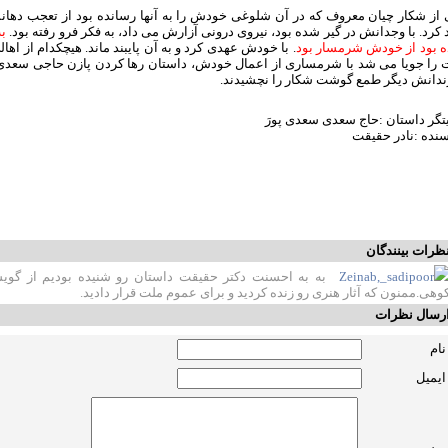
 از شکار چیان معروف که در آن شلوغی خودش را به آنها رسانده بود از تعجب دهانش
 کرد. با وجدانش در گیر شده بود، نیروی درونی آزارش می داد، به فکر فرو رفته بود.
به
ه بود از خودش شرمسار بود
. با خودش عهدی کرد و به آن پایبند ماند. هیچکدام از ا
 را جویا می شد با شرمساری از اعمال خودش، داستان رها کردن پازن حاجی سعدی را 
ندانش دیگر طمع گوشت شکار را نچشیدند.
تگر داستان :حاج سعدی سعدی پورَ
سنده :نادر حقیقت
ظرات بینندگان
Zeinab,_sadipoor
به به احسنت دکتر حقیقت داستان رو شنیده بودیم از گوی
وهی.ممنون که آثار هنری رو زنده کردید و برای عموم ملت قرار دادید.
رسال نظرات
نام
ایمیل