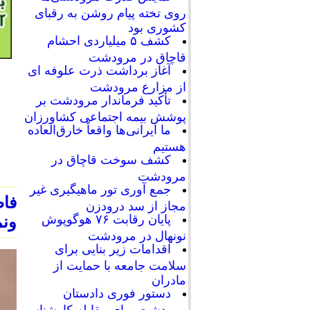
روی تخته پیام روشن به رقبای
کشوری بود
کشف ۵ میلیاردی احشام
قاچاق در مرودشت
آغاز برداشت ذرت علوفه ای
از مزارع مرودشت
تأکید فرماندار مرودشت بر
پوشش بیمه اجتماعی کشاورزان
ما ایرانی‌ها واقعاً خارق‌العاده
هستیم
کشف سوخت قاچاق در
مرودشت
جمع آوری تور ماهیگیری غیر
فاص
مجاز از سد درودزن
پایان رقابت‌ ۷۶ هوگوپوش
ونم
نونهال در مرودشت
اقدامات زیر بنایی برای
سلامت جامعه با حمایت از
مادران
دستور فوری دادستان
مرودشت برای مقابله کارشناسی