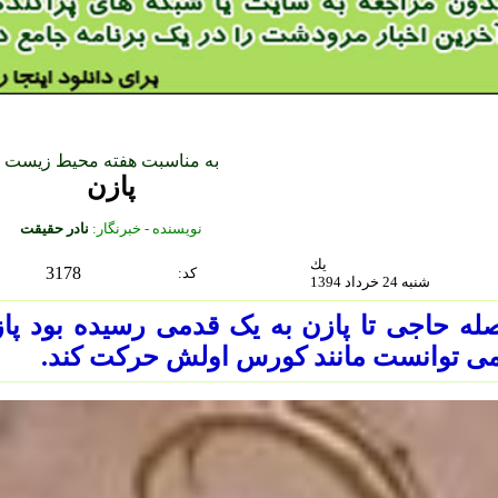
به مناسبت هفته محیط زیست
پازن
نويسنده - خبرنگار:
نادر حقیقت
يك
3178
:كد
شنبه 24 خرداد 1394
له حاجی تا پازن به یک قدمی رسیده بود پ
ی توانست مانند کورس اولش حرکت کند.