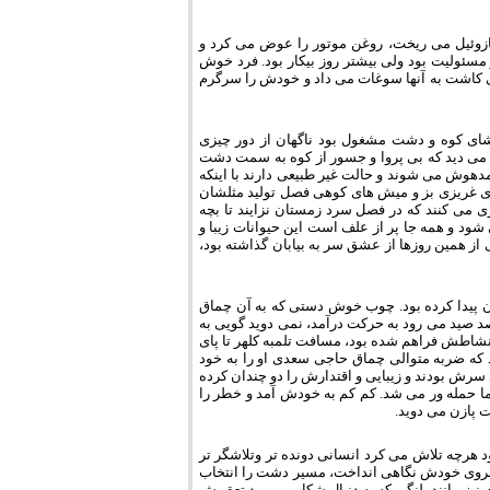
ازوئیل می ریخت، روغن موتور را عوض می کرد و
ر مسئولیت بود ولی بیشتر روز بیکار بود. فرد خوش
 می کاشت به آنها سوغات می داد و خودش را سرگرم
شای کوه و دشت مشغول بود ناگهان از دور چیزی
 می دید که بی پروا و جسور از کوه به سمت دشت
هوش می شوند و حالت غیر طبیعی دارند با اینکه
های غریزی بز و میش های کوهی فصل تولید مثلشان
 می کنند که در فصل سرد زمستان نزایند تا بچه
ود و همه جا پر از علف است این حیوانات زیبا و
 از همین روزها از عشق سر به بیابان گذاشته بود،
ن پیدا کرده بود. چوب خوش دستی که به آن چماق
صد صید می رود به حرکت درآمد، نمی دوید گویی به
نشاطش فراهم شده بود، مسافت تلمبه کلهر تا پای
د که ضربه متوالی چماق حاجی سعدی او را به خود
سرش بودند و زیبایی و اقتدارش را دو چندان کرده
 ما حمله ور می شد. کم کم به خودش آمد و خطر را
 پازن می دوید.
هرچه تلاش می کرد انسانی دونده تر وتلاشگر تر
بروی خودش نگاهی انداخت، مسیر دشت را انتخاب
مانند پلنگی که به دنبال شکار می رود تعقیبش