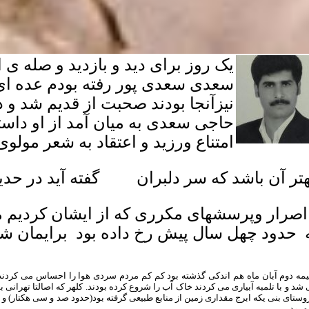
یک روز برای دید و بازدید و صله ی 
سعدی سعدی پور رفته بودم عده ای 
نیزآنجا بودند صحبت از قدیم شد و 
حاجی سعدی به میان آمد از او داست
امتناع ورزید و اعتقاد به شعر مولو
هتر آن باشد که سر دلبران گفته آید در حدی
 اصرار وپرسشهای مکرری که از ایشان کردیم م
 حدود چهل سال پیش رخ داده بود برایمان شر
نیمه دوم آبان ماه هم اندکی گذشته بود کم کم مردم سردی هوا را احساس می کردند 
شد و با تلمبه آبیاری می کردند خاک آب را شروع کرده بودند. کلهر که اصالتا تهرانی 
وستای بنی یکه ابرج مقداری زمین از منابع طبیعی گرفته بود(حدود صد و سی هکتار)
 بود.