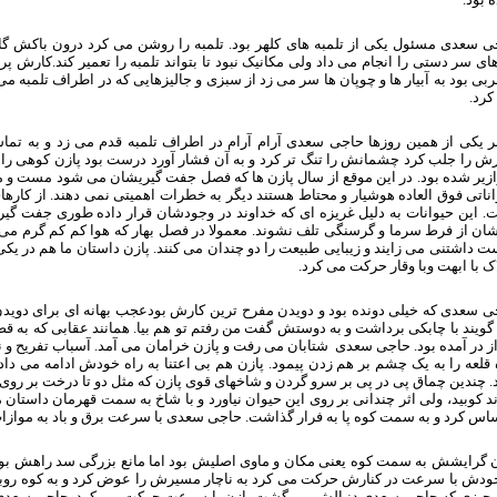
ی سعدی مسئول یکی از تلمبه های کلهر بود. تلمبه را روشن می کرد درون باکش گ
ای سر دستی را انجام می داد ولی مکانیک نبود تا بتواند تلمبه را تعمیر کند.کارش پ
ی بود به آبیار ها و چوپان ها سر می زد از سبزی و جالیزهایی که در اطراف تلمبه
کرد.
 یکی از همین روزها حاجی سعدی آرام آرام در اطراف تلمبه قدم می زد و به تما
ش را جلب کرد چشمانش را تنگ تر کرد و به آن فشار آورد درست بود پازن کوهی را
زیر شده بود. در این موقع از سال پازن ها که فصل جفت گیریشان می شود مست و مد
اناتی فوق العاده هوشیار و محتاط هستند دیگر به خطرات اهمیتی نمی دهند. از کار
. این حیوانات به دلیل غریزه ای که خداوند در وجودشان قرار داده طوری جفت گیری
ان از فرط سرما و گرسنگی تلف نشوند. معمولا در فصل بهار که هوا کم کم گرم می ش
 داشتنی می زایند و زیبایی طبیعت را دو چندان می کنند. پازن داستان ما هم در یکی
ک با ابهت وبا وقار حرکت می کرد.
ی سعدی که خیلی دونده بود و دویدن مفرح ترین کارش بودعجب بهانه ای برای دوید
ویند با چابکی برداشت و به دوستش گفت من رفتم تو هم بیا. همانند عقابی که به ق
ز در آمده بود. حاجی سعدی شتابان می رفت و پازن خرامان می آمد. آسباب تفریح و 
قلعه را به یک چشم بر هم زدن پیمود. پازن هم بی اعتنا به راه خودش ادامه می دا
. چندین چماق پی در پی بر سرو گردن و شاخهای قوی پازن که مثل دو تا درخت بر روی 
د کوبید، ولی اثر چندانی بر روی این حیوان نیاورد و با شاخ به سمت قهرمان داستان
اس کرد و به سمت کوه پا به فرار گذاشت. حاجی سعدی با سرعت برق و باد به موازات
ن گرایشش به سمت کوه یعنی مکان و ماوی اصلیش بود اما مانع بزرگی سد راهش بود 
خودش با سرعت در کنارش حرکت می کرد به ناچار مسیرش را عوض کرد و به کوه رو
،چیزی که حاجی سعدی دنبالش می گشت پازن با سرعت حرکت می کردوحاجی سعدی نیز 