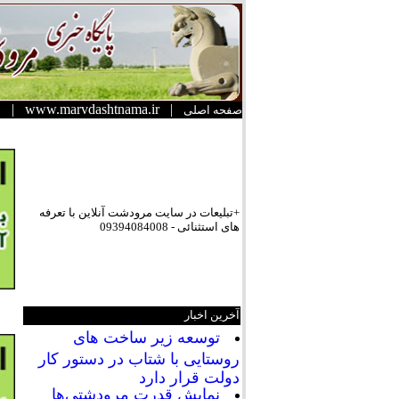
|
www.marvdashtnama.ir
|
صفحه اصلی
+تبلیعات در سایت مرودشت آنلاین با تعرفه
های استثنائی - 09394084008
آخرین اخبار
توسعه زیر ساخت های
روستایی با شتاب در دستور کار
دولت قرار دارد
نمایش قدرت مرودشتی‌ها