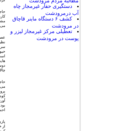
مطالبه مردم مرودشت
دستگیری حفار غیرمجاز چاه
حاج
آب درمرودشت
کاره
کشف ۶ دستگاه ماینر قاچاق
مشرب
در مرودشت
می 
تعطیلی مرکز غیرمجاز لیزر و
عصر
پوست در مرودشت
نظر
سرا
حیو
است
هایش
دوست
چالا
حاج
می گ
پروا
کوه 
آورد
بودن
احس
پاز
از 
کرد