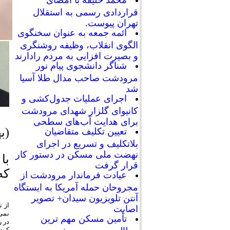
محمد خلیفه با امضای
قراردادی رسمی به استقلال
تهران پیوست.
ائمه جمعه به عنوان سخنگوی
الگوی انقلاب، وظیفه روشنگری
و بصیرت افزایی به مردم رادارند
شناگر دانشجوی پیام نور
مرودشت صاحب مدال طلا آسیا
شد
اجرای عملیات جدول‌کشی و
کانیوای گلزار شهدای مرودشت
برای هدایت آب‌های سطحی
(ب
تعیین تکلیف متقاضیان
بلاتکلیف و تسریع در اجرای
نهضت ملی مسکن در دستور کار
با
قرار گرفت
که
عیادت فرماندار مرودشت از
مجروحان حمله آمریکا به ایستگاه
آنتن تلویزیون سیدان+ تصویر
از 
اصابت
نمی 
تأمین مسکن مهم ترین
در ر
کرده