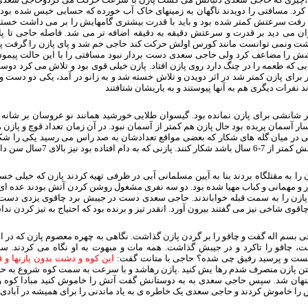
کرد. مسافتی را دویدند ناگهان به زمینهای خاک آب خورده که حسابی خیس شده بود ر
رفت سرعتش کمتر شده بود و باید با قدرت بیشتری گامهایش را بر می داشت خسته
وان می دید بر قدرت و سرعتش دقیقه به دقیقه اضافه تر می شد. فاصله حاجی تا پ
شت ونمی توانست مانند کورس اولش حرکت کند حاجی خم شد و پای پازن را گرفت پاز
شش را مضاعف کرد ولی حاجی سعدی دست بردار نبود مسافتی را با این حالت پیمودن
بی که طعمه را در چنگ دارد روی پازن افتاد. پازن خیلی قوی بود و تلاش می کرد د
 برای پازن کمتر شد در اثر دویدن و تلاش خسته شد و به زانو در آمد، یکی دو دست 
د نفرات دیگری هم به آنها پیوستند و به یاریشان شتافتند
ر شانشی برای پازن نمانده بود. گیسوان طلایی خورشید همانند نو عروسان بر شانه 
ر آسمان پریده بود حال پازن هم کمتر از آسمان نبود. در آن زمان تعداد قوچ و پازن ه
ی در میان گله های شکار که بعضی مواقع تعدادشان به صد راس می رسید یکی را شکار
 باشد شکار کنند. پازنی که به دام افتاده بود نیز بالای 7سال سن داشت.
 را به مقتلگاه بردند بنا به آیین مسلمانی آبی در ظرفی تهیه کردند پازن که خیلی خ
 و مهمانی و کباب مهیا شده بود. دو سه نفری مشغول روشن کردن آتش بودند عده ای
 پازن را به سمت قبله خواباندند. حاجی سعدی دست در جیبش برد چاقوی یزدی دست 
اقوی شاخی نیز می گفتند بیرون آورد. انقدر تیز و برنده بود که احتیاج به تیز کردن ند
 بسم اله گفت و چاقو را بر گردن پازن گذاشت. نگاهی به چهره معصوم پازن که در ا
ت، چاقو را تاکرد و در جیبش گذاشت. همه مات و مبهوت به او نگاه می کردند. س
ت و پرسید رفیق چی شده؟ حاجی با متانت گفت:
این کوه و دشت بدون پازنها و ق
ن پازن منصرف شدم رها یش کنید .پازن رهاشد و با سرعت به سمت کوه شروع به حرک
پنهان شد. سپس حاجی سعدی به به دوستانش گفت آتش را خاموش کنید مبادا کوه و 
را خاموش کردند و حاجی سعدی یک خاطره ی به یاد ماندنی را برای همیشه در آبادی 