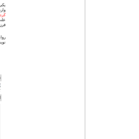
یکی
وارد
کرد
علت
فرز
روای
نوی
ن
ک
ا