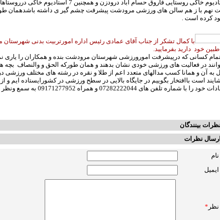
استادیوم خاکی روستایی فاروق حسام آباد درودزن 
ت نهم با ز هم سالن های ورزشی مرودشت پیشرفت چشم گیر ی داشته باشدهمان طور ک
د کرده است .
با کمال تشکر از جناب آقای عمادی رئیس اداره امورتربیت بدنی شهرستان
بین خود دارید بفرمایید.
مام کسانی که درپیشرفت امورورزشی شهرستان مرودشت بنده و همکاران را یاری نمود
وانند در فعالیت های ورزشی خودی نشان بدهند و همان طورکه الحق و والنصاف بچه های
به آن و همانا کسب مدالهای متعدد اعم از طلا و نقره در رشته های مختلف ورزشی در دس
یند است باافتخار بگوییم در جایگاه بالایی در سطح ورزشی در کشورایستاده ایم و 
خود را با شماره تلفن های 07282222044 و همراه 09171277952 به سمع ونظر ما برسانید
ظرات بینندگان
رسال نظرات
نام
ایمیل
نظر
*