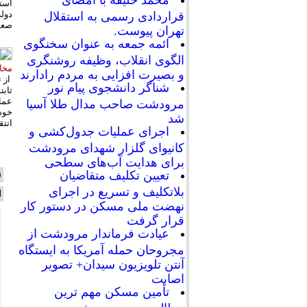
محمد خلیفه با امضای
دول
قراردادی رسمی به استقلال
صعو
تهران پیوست.
ائمه جمعه به عنوان سخنگوی
الگوی انقلاب، وظیفه روشنگری
مخاط
و بصیرت افزایی به مردم رادارند
از ت
شناگر دانشجوی پیام نور
تابت
عمل 
مرودشت صاحب مدال طلا آسیا
خوشا
شد
انتقادات 
اجرای عملیات جدول‌کشی و
کانیوای گلزار شهدای مرودشت
برای هدایت آب‌های سطحی
تعیین تکلیف متقاضیان
ن
بلاتکلیف و تسریع در اجرای
ا
نهضت ملی مسکن در دستور کار
قرار گرفت
عیادت فرماندار مرودشت از
مجروحان حمله آمریکا به ایستگاه
آنتن تلویزیون سیدان+ تصویر
اصابت
تأمین مسکن مهم ترین