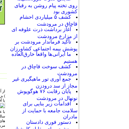
روی تخته پیام روشن به رقبای
کشوری بود
کشف ۵ میلیاردی احشام
قاچاق در مرودشت
آغاز برداشت ذرت علوفه ای
از مزارع مرودشت
تأکید فرماندار مرودشت بر
پوشش بیمه اجتماعی کشاورزان
ما ایرانی‌ها واقعاً خارق‌العاده
هستیم
کشف سوخت قاچاق در
مرودشت
جمع آوری تور ماهیگیری غیر
مجاز از سد درودزن
پایان رقابت‌ ۷۶ هوگوپوش
از 
) بز
نونهال در مرودشت
با آ
اقدامات زیر بنایی برای
سلامت جامعه با حمایت از
با ع
مادران
دستور فوری دادستان
مرودشت برای مقابله کارشناسی