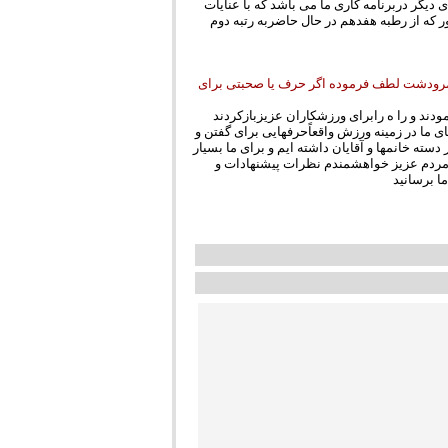
و همچنین 7 استادیوم خاکی درروستاهای دیگر دربرنامه کاری ما می باشد که با عنایات
ه از رطبه هفدهم در حال حاضربه رتبه دوم
 مرودشت لطف فرموده اگر حرف یا صحبتی برای
ند و را ه رابرای ورزشکاران عزیزبازکردند
 ما در زمینه ورزش واقعاًحرفهایی برای گفتن و
ته خانمها و آقایان داشته ایم و برای ما بسیار
ازمردم عزیز خواهشمندم نظرات پیشنهادات و