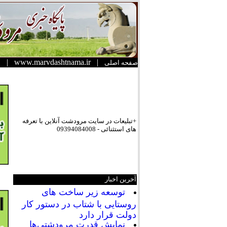
|
www.marvdashtnama.ir
|
صفحه اصلی
+تبلیعات در سایت مرودشت آنلاین با تعرفه
های استثنائی - 09394084008
آخرین اخبار
توسعه زیر ساخت های
روستایی با شتاب در دستور کار
دولت قرار دارد
نمایش قدرت مرودشتی‌ها