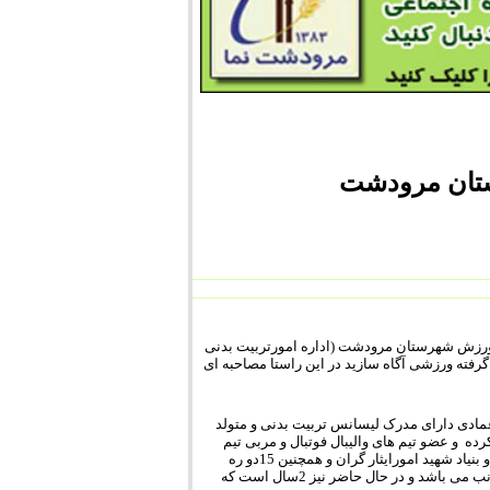
ستان مرودشت
ی ورزش شهرستان مرودشت (اداره امورتربیت بدنی
گرفته ورزشی آگاه سازید در این راستا مصاحبه ای
عمادی دارای مدرک لیسانس تربیت بدنی و متولد
5 فعالیت ورزشی خود را شروع کرده و عضو تیم های والیبال فوتبال و مربی تیم
های فوتبال نوجوانان امید مدرس دانشگاه پیام نور و همچنین مدرس دبیرستان فرهنگیان و بنیاد شهید امورایثار گران و همچنین 15دو ره
مربی گری تیم های مختلف ورزشی در سطح کشور ازمهم ترین کارهای صورت گرفته اینجانب می باشد و در حال حاضر نیز 2سال است که