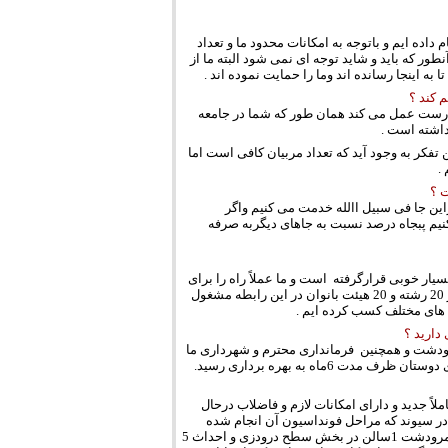
ده ایم و باتوجه به امکانات محدود ما و تعداد
ه این امر آنطور که باید و شاید توجه ای نمی شود البته ما از
 اینجا رسانده اند وما را حمایت نموده اند .
 کند ؟
درست عمل می کند همان طور که شما در جامعه
داشته است .
 تفکر به وجود آید که تعداد مربیان کافی است اما
.
ت ؟
این جا فی سبیل االله خدمت می کنیم واگر
نیم پبجاه درصد نسبت به جاهای دیگربه صرفه
یار خوبی قرارگرفته است و ما عملاً راه را برای
حضور بانوان محتر م در عرصه ورزش تا حد زیادی هموار نموده ایم تا آنجا که درحال حاضر 20 رشته و 20 هیئت بانوان در این رابطه مشغول
 های مختلف کسب کرده ایم .
دارید ؟
ودشت و همچنین فرمانداری محترم و شهرداری ما
اه به بهره برداری رسید.
 چمن به شیوه کاملاً جدید و دارای امکانات لازم و فاضلاب درحال
اشته است احداث 1باب سالن چند منظوره در سیوند که مراحل فونداسیون آن انجام شده
است و تا به حال 50 درصد کار انجام شده است احداث 3 سالن سقف کوتاه 300متری در مرودشت 1سالن در بخش سطح درودزی و احداث 5