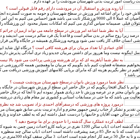
 ریاست امور تربیت بدنی شهرستان مرودشت را بر عهده دارم .
آیا روند ورزش و استقبال آن در مرودشت دارای رقم قابل قبولی است ؟
لاش خود را برای اشاعه امر ورزش در سطح شهرستان و حومه به صورت گسترده انجام دا
متقاضیان که عملاً 8 الی 9000 ورزشکار ثابت می باشد هنوز احساس می کنیم ب
لان قبلی صمیمانه سپاس گذاری می کنیم که امکانات بسیار محدود این ورزشگاه را تا به
آیا به نظر شما اشاعه امر ورزش در سطح جامعه می تواند ازمیزان جرائم کم
درصد زیرا روح سالم در بدن سالم است و قاعدتاً یک فرد سالم درست می اندیشد و 
شی انسان خلاف کار یافت نمی شود وروحیه ورزشکاری همیشه در جایگاه والایی قرار
آقای عمادی آیا تعداد مربیان برای هررشته کافی است ؟
درنگاه اول شاید این
ل اینگونه نیست وما هرروز برای داشتن مربیان جدیدو زیاد تری آمادگی پذیرش داریم 
به نظر شما آیاهزینه ای که برای هررشته ورزشی پرداخت می شود بالا نیس
خواهیم منصفانه قضاوت کنیم باید بگوییم که مربیان ما وهمچنین هممه کادرورزشی در
هیم در نظر بگیریم هزینه ای که مابرای برپایی کلاسهای آموزش ورزشی دریافت می ک
ی باشد ؟
نظر شما درمورد ورزش بانوان درسطح شهرستان مرودشت چیست ؟
وانم با کمال افتخا ربگویم که در حال حاضر این سطح از ورزش شهرستان در جایگاه بس
عالیت می باشد که ما حتی در مسابقات استانی و کشوری نیز مقام های زیادی دررشته
درمورد پروژه های ورزشی که درسفرآقای احمدی نژاد تصویب شد چه نظری 
 تقدیر و تشکر از جناب رئیس جمهور محترم و اداره تربیت بدنی سابق شهرستان مر
ث دو سالن جهت آقایان و خانمها را دردست عمل داشته ایم که به لطف خداوند و یاری دوستان ظرف مدت 6م
لطف کرده عملکرد سال گذشته را تا حدودی برای ما توضیح دهید ؟
در5ماه گذشته احداث 1باب سالن 1200 نفری در برنامه کارو احداث زمین
احداث است که تا به حال 85 درصد پیشرفت د