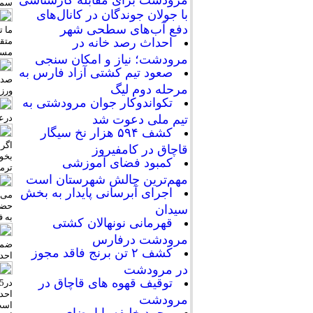
سمت
با جولان جوندگان در کانال‌های
دفع آب‌های سطحی شهر
ما ت
احداث رصد خانه در
مسئو
مرودشت؛ نیاز و امکان سنجی
صعود تیم کشتی آزاد فارس به
صد 
مرحله دوم لیگ
ورز
تکواندوکار جوان مرودشتی به
درعم
تیم ملی دعوت شد
کشف ۵۹۴ هزار نخ سیگار
اگرب
قاچاق در کامفیروز
بخوا
کمبود فضای آموزشی
ترم
مهم‌ترین چالش شهرستان است
اجرای آبرسانی پایدار به بخش
می ت
سیدان
به ف
قهرمانی نونهالان کشتی
مرودشت درفارس
ضمن
کشف ۲ تن برنج فاقد مجوز
احدا
در مرودشت
توقیف قهوه های قاچاق در
مرودشت