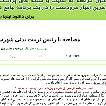
مصاحبه با رئیس تربیت بدنی شهر
نويسنده - خبرنگار:
مرضیه روشن مهر
405
1387/08/16
:كد
آنجا که درآستانه ورود به هفته تربیت بدنی بودیم بر آن شدیم که سری به قطب اصل
نیم و ازکم و کیف این مهم آگاه گردیم و شما مخاطبین گرامی را از فعالیت های صورت 
قای عمادی رئیس اداره تربیت بدنی انجام دادیم .
لطف بفرمایید از سوابق کاری و ورزشی خود توضیحاتی بدهید ؟
رض سلام و ادب و احترام خدمت مسئولین عزیز و شما عزیزان اهل قلم بنده فلامرز 
سال 1342منطقه عماد آباد مرودشت می باشم در سال 4