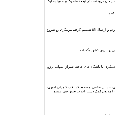
سپاهان مرودشت در لیگ دسته یک و صعود به لیگ
نیم.
سلام و عرض ادب. از زمانی که به خاطر مصدومیت متاسفانه دیگه قادر به بازی کردن نبودم و از سال 85 تصمیم گرفتم مربیگری رو شروع
ی در بیرون کشور بگذرانم
همکاری با باشگاه های حافظ شیراز، شهاب برزو،
حی، حسین غلامی، مسعود کشتکار، کامران امیری،
م را مدیون کمک دستیارانم در بخش فنی هستم.