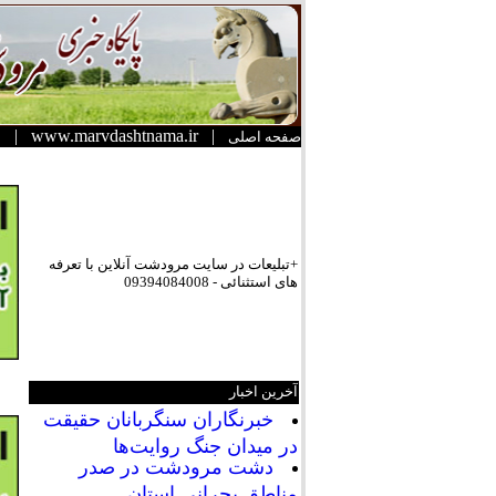
|
www.marvdashtnama.ir
|
صفحه اصلی
+تبلیعات در سایت مرودشت آنلاین با تعرفه
های استثنائی - 09394084008
آخرین اخبار
خبرنگاران سنگربانان حقیقت
در میدان جنگ روایت‌ها
دشت مرودشت در صدر
مناطق بحرانی استان