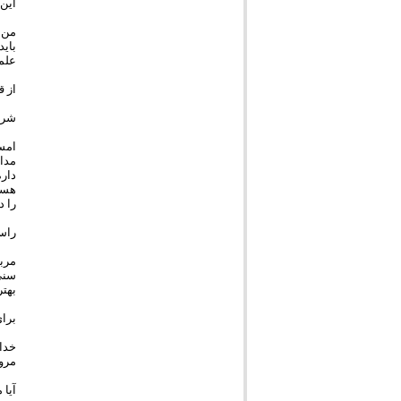
این 
من ف
باید
علم
از ق
شرا
مدا
دار
هستن
را د
راس
مرب
سنی
بهتر
برای
خدا
مرو
آیا 