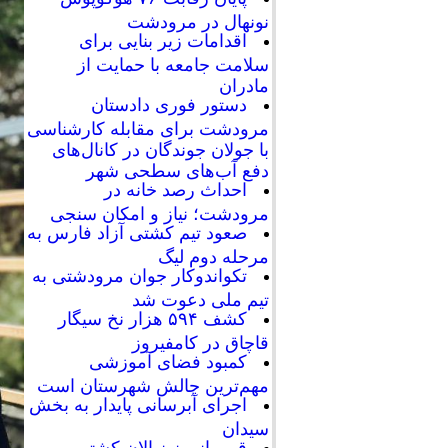
نونهال در مرودشت
اقدامات زیر بنایی برای
سلامت جامعه با حمایت از
مادران
دستور فوری دادستان
مرودشت برای مقابله کارشناسی
با جولان جوندگان در کانال‌های
دفع آب‌های سطحی شهر
احداث رصد خانه در
مرودشت؛ نیاز و امکان سنجی
صعود تیم کشتی آزاد فارس به
مرحله دوم لیگ
تکواندوکار جوان مرودشتی به
تیم ملی دعوت شد
کشف ۵۹۴ هزار نخ سیگار
قاچاق در کامفیروز
کمبود فضای آموزشی
مهم‌ترین چالش شهرستان است
اجرای آبرسانی پایدار به بخش
سیدان