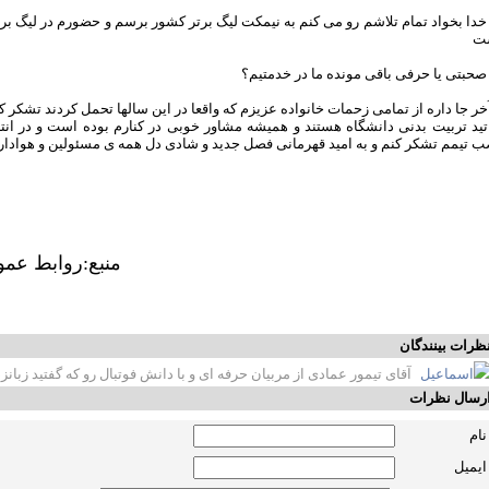
خدا بخواد تمام تلاشم رو می کنم به نیمکت لیگ برتر کشور برسم و حضورم در لیگ برت
ت
صحبتی یا حرفی باقی مونده ما در خدمتیم؟
خر جا داره از تمامی زحمات خانواده عزیزم که واقعا در این سالها تحمل کردند تشکر ک
ید تربیت بدنی دانشگاه هستند و همیشه مشاور خوبی در کنارم بوده است و در انتها ب
ب تیمم تشکر کنم و به امید قهرمانی فصل جدید و شادی دل همه ی مسئولین و هوادا
منبع:روابط عم
ظرات بینندگان
اسماعیل
آقای تیمور عمادی از مربیان حرفه ای و با دانش فوتبال رو که گفتید زبان
رسال نظرات
نام
ایمیل