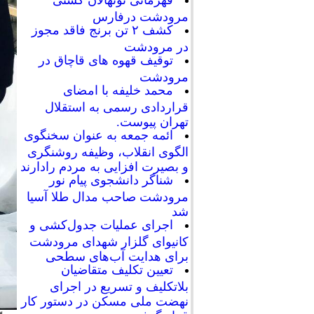
قهرمانی نونهالان کشتی
مرودشت درفارس
کشف ۲ تن برنج فاقد مجوز
در مرودشت
توقیف قهوه های قاچاق در
مرودشت
محمد خلیفه با امضای
قراردادی رسمی به استقلال
تهران پیوست.
ائمه جمعه به عنوان سخنگوی
الگوی انقلاب، وظیفه روشنگری
و بصیرت افزایی به مردم رادارند
شناگر دانشجوی پیام نور
مرودشت صاحب مدال طلا آسیا
شد
اجرای عملیات جدول‌کشی و
کانیوای گلزار شهدای مرودشت
برای هدایت آب‌های سطحی
تعیین تکلیف متقاضیان
بلاتکلیف و تسریع در اجرای
نهضت ملی مسکن در دستور کار