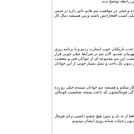
ین رابطه توضیح بدید
ه و خیلی در موفقیت تیم هایم تاثیر داره در ضمن
 اصلی کسب افتخاراتش باشند و من همیشه دنبال کار
ه 96 کارمون رو برای تست گیری و جذب بازیکنان خوب استارت زدیم و با برنامه ریزی
هرمان شدیم. الان تیم در شرایط خیلی خوبی قرار
 پشت این تیم مجموعه ای از جوانان فنی و متعصب
 بدون یک باخت و نسل بسیار خوبی از این جوانان
یکنم و همیشه تیم جوانان میبندم خیلی رو رده
دگی فوتبالیشون که باعث میشه شخصیت فوتبالی
عا از ته دل و بدون هیچ چشم داشتی برای فوتبال
یون زحمات شبانه روزی ایشان میدونم