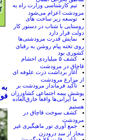
تیم کارشناسی وزارت راه به
مرودشت اعزام می‌شود
توسعه زیر ساخت های
روستایی با شتاب در دستور کار
دولت قرار دارد
نمایش قدرت مرودشتی‌ها
روی تخته پیام روشن به رقبای
کشوری بود
کشف ۵ میلیاردی احشام
قاچاق در مرودشت
آغاز برداشت ذرت علوفه ای
از مزارع مرودشت
تأکید فرماندار مرودشت بر
به 
پوشش بیمه اجتماعی کشاورزان
فوت
ما ایرانی‌ها واقعاً خارق‌العاده
هستیم
کشف سوخت قاچاق در
مرودشت
جمع آوری تور ماهیگیری غیر
مجاز از سد درودزن
پایان رقابت‌ ۷۶ هوگوپوش