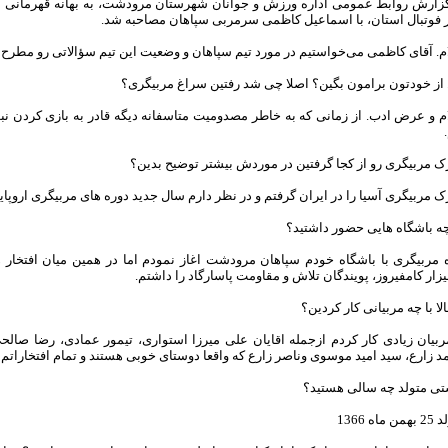
گزارش روابط عمومی اداره ورزش و جوانان شهرستان مرودشت، به بهانه قهرمانی 
ر فوتبال استان، با اسماعیل کاظمی سرمربی سپاهان مصاحبه شد.
. آقای کاظمی می‌خواستیم در مورد تیم سپاهان و وضعیت این تیم سؤالاتی رو مطرح ک
 از خودتون برامون بگین؟ اصلا چی شد رفتین سراغ مربیگری؟
ک مربیگری رو از کجا گرفتین در موردش بیشتر توضیح بدین؟
 مربیگری آسیا را در ایران گرفتم و در نظر دارم سال جدید دوره های مربیگری اروپای
چه باشگاه هایی حضور داشتید؟
ه مربیگری با باشگاه خودم سپاهان مرودشت اغاز نمودم اما در همین میان افتخار 
زار کامفیروز، پویندگان تلاش و مقاومت پاسارگاد را داشتم.
الا با چه مربیانی کار کردین؟
مربیان زیادی کار کردم ازجمله اقایان علی میرزا استواری، تیمور عمادی، رضا صال
 زارع، سید امید موسوی وناصر زارع که واقعا دوستای خوبی هستند و تمام افتخارات
تی متولد چه سالی هستید؟
 ماه 1366