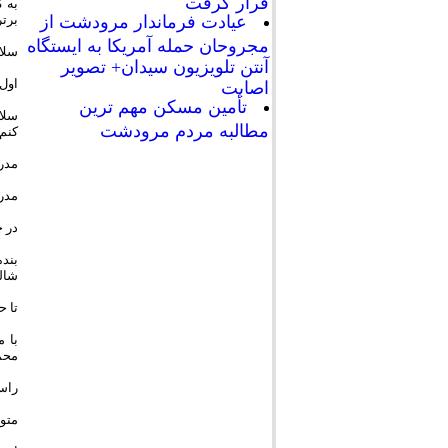
قرار گرفت
به 
برت
عیادت فرماندار مرودشت از
مجروحان حمله آمریکا به ایستگاه
سلام
آنتن تلویزیون سیدان+ تصویر
اول
اصابت
تأمین مسکن مهم ترین
مطالبه مردم مرودشت
کنم.
مدر
مدرک
در 
بند
شالی
تا ح
با 
محمد
راس
متولد 25 بهمن