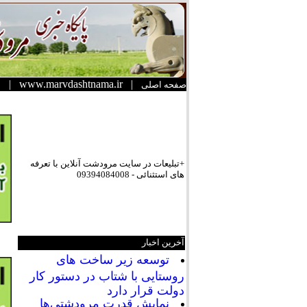
|
www.marvdashtnama.ir
|
صفحه اصلی
+تبلیعات در سایت مرودشت آنلاین با تعرفه
های استثنائی - 09394084008
آخرین اخبار
توسعه زیر ساخت های
روستایی با شتاب در دستور کار
دولت قرار دارد
نمایش قدرت مرودشتی‌ها