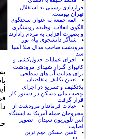
محمد خلیفه با امضای
قراردادی رسمی به استقلال
تهران پیوست.
ائمه جمعه به عنوان سخنگوی
الگوی انقلاب، وظیفه روشنگری
و بصیرت افزایی به مردم رادارند
شناگر دانشجوی پیام نور
مرودشت صاحب مدال طلا آسیا
شد
اجرای عملیات جدول‌کشی و
کانیوای گلزار شهدای مرودشت
به
برای هدایت آب‌های سطحی
پا
تعیین تکلیف متقاضیان
بلاتکلیف و تسریع در اجرای
ای
نهضت ملی مسکن در دستور کار
فر
قرار گرفت
دا
عیادت فرماندار مرودشت از
مجروحان حمله آمریکا به ایستگاه
آنتن تلویزیون سیدان+ تصویر
جل
اصابت
تأمین مسکن مهم ترین