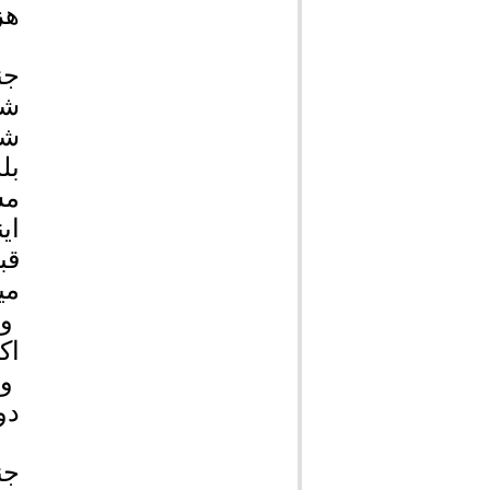
هز
جن
شن
شم
بل
مس
ای
قب
می
ول
اک
ول
دو
جن