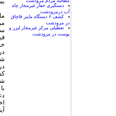
بس
مطالبه مردم مرودشت
دستگیری حفار غیرمجاز چاه
آب درمرودشت
مل
کشف ۶ دستگاه ماینر قاچاق
مر
در مرودشت
تعطیلی مرکز غیرمجاز لیزر و
سل
پوست در مرودشت
قب
خو
در
شد
در
کش
شف
با
دغ
اخ
آی