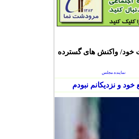
ت خود/ واکنش های گسترده
نماینده.مجلس
خود و نزدیکانم‌ نبودم