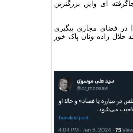
80میلیون ایرانی جاگرفته ای واین بزرگترین
را در فضای مجازی پیگیری
د حلال زاده ونان پاک خور