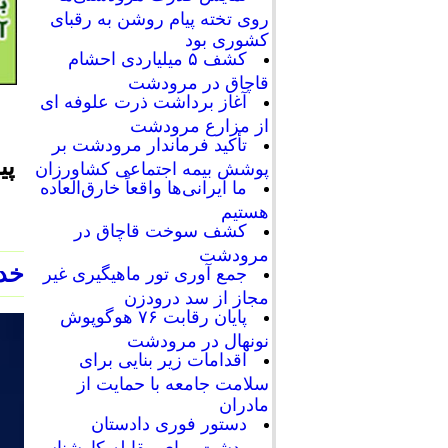
روی تخته پیام روشن به رقبای
کشوری بود
کشف ۵ میلیاردی احشام
قاچاق در مرودشت
آغاز برداشت ذرت علوفه ای
از مزارع مرودشت
تأکید فرماندار مرودشت بر
پی
پوشش بیمه اجتماعی کشاورزان
ما ایرانی‌ها واقعاً خارق‌العاده
هستیم
کشف سوخت قاچاق در
مرودشت
خدا
جمع آوری تور ماهیگیری غیر
مجاز از سد درودزن
پایان رقابت‌ ۷۶ هوگوپوش
نونهال در مرودشت
اقدامات زیر بنایی برای
سلامت جامعه با حمایت از
مادران
دستور فوری دادستان
مرودشت برای مقابله کارشناسی