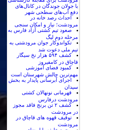
با جولان جوندگان در کانال‌های
دفع آب‌های سطحی شهر
احداث رصد خانه در
مرودشت؛ نیاز و امکان سنجی
صعود تیم کشتی آزاد فارس به
مرحله دوم لیگ
تکواندوکار جوان مرودشتی به
تیم ملی دعوت شد
کشف ۵۹۴ هزار نخ سیگار
قاچاق در کامفیروز
کمبود فضای آموزشی
مهم‌ترین چالش شهرستان است
اجرای آبرسانی پایدار به بخش
سیدان
قهرمانی نونهالان کشتی
مرودشت درفارس
کشف ۲ تن برنج فاقد مجوز
در مرودشت
توقیف قهوه های قاچاق در
مرودشت