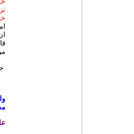
خد
نز
خد
ام
ان
قا
من
جل
وا
مج
عل