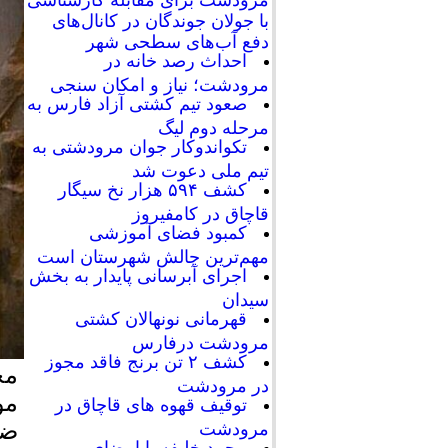
با جولان جوندگان در کانال‌های
دفع آب‌های سطحی شهر
احداث رصد خانه در
مرودشت؛ نیاز و امکان سنجی
صعود تیم کشتی آزاد فارس به
مرحله دوم لیگ
تکواندوکار جوان مرودشتی به
تیم ملی دعوت شد
کشف ۵۹۴ هزار نخ سیگار
قاچاق در کامفیروز
کمبود فضای آموزشی
مهم‌ترین چالش شهرستان است
اجرای آبرسانی پایدار به بخش
سیدان
قهرمانی نونهالان کشتی
مرودشت درفارس
کشف ۲ تن برنج فاقد مجوز
مج
در مرودشت
مو
توقیف قهوه های قاچاق در
ضر
مرودشت