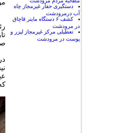
مطالبه مردم مرودشت
مو
دستگیری حفار غیرمجاز چاه
آب درمرودشت
کشف ۶ دستگاه ماینر قاچاق
رئ
در مرودشت
تعطیلی مرکز غیرمجاز لیزر و
تا
پوست در مرودشت
صو
در
نی
عی
که