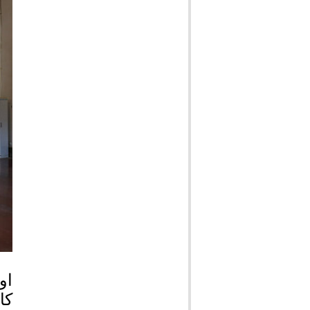
او
کا