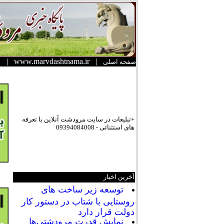
|
www.marvdashtnama.ir
|
صفحه اصلی
+تبلیعات در سایت مرودشت آنلاین با تعرفه
های استثنائی - 09394084008
آخرین اخبار
توسعه زیر ساخت های
روستایی با شتاب در دستور کار
دولت قرار دارد
نمایش قدرت مرودشتی‌ها