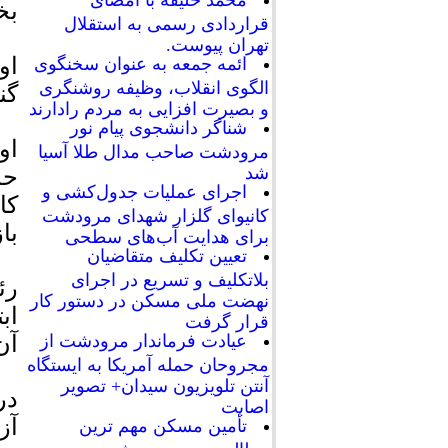
محمد خلیفه با امضای
بخ
قراردادی رسمی به استقلال
تهران پیوست.
او
ائمه جمعه به عنوان سخنگوی
الگوی انقلاب، وظیفه روشنگری
گن
و بصیرت افزایی به مردم رادارند
شناگر دانشجوی پیام نور
او
مرودشت صاحب مدال طلا آسیا
شد
اجرای عملیات جدول‌کشی و
کا
کانیوای گلزار شهدای مرودشت
با
برای هدایت آب‌های سطحی
تعیین تکلیف متقاضیان
بلاتکلیف و تسریع در اجرای
رئ
نهضت ملی مسکن در دستور کار
اب
قرار گرفت
عیادت فرماندار مرودشت از
آن
مجروحان حمله آمریکا به ایستگاه
آنتن تلویزیون سیدان+ تصویر
در
اصابت
آز
تأمین مسکن مهم ترین