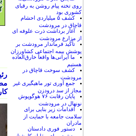
روی تخته پیام روشن به رقبای
کشوری بود
کشف ۵ میلیاردی احشام
قاچاق در مرودشت
آغاز برداشت ذرت علوفه ای
از مزارع مرودشت
تأکید فرماندار مرودشت بر
پوشش بیمه اجتماعی کشاورزان
ما ایرانی‌ها واقعاً خارق‌العاده
هستیم
کشف سوخت قاچاق در
رئی
مرودشت
مطا
جمع آوری تور ماهیگیری غیر
مجاز از سد درودزن
کار
پایان رقابت‌ ۷۶ هوگوپوش
نونهال در مرودشت
اقدامات زیر بنایی برای
سلامت جامعه با حمایت از
مادران
دستور فوری دادستان
مرودشت برای مقابله کارشناسی