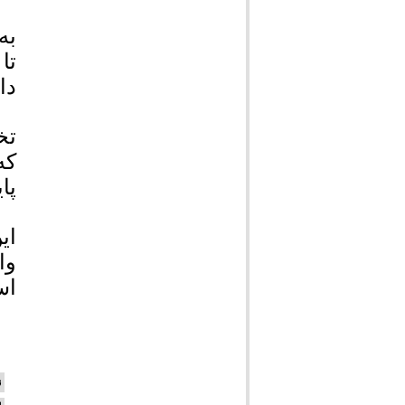
دا
تخ
که
پا
وا
اس
ن