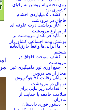
روی تخته پیام روشن به رقبای
کشوری بود
کشف ۵ میلیاردی احشام
قاچاق در مرودشت
آغاز برداشت ذرت علوفه ای
از مزارع مرودشت
تأکید فرماندار مرودشت بر
پوشش بیمه اجتماعی کشاورزان
ما ایرانی‌ها واقعاً خارق‌العاده
هستیم
کشف سوخت قاچاق در
امض
مرودشت
مر
جمع آوری تور ماهیگیری غیر
مجاز از سد درودزن
پایان رقابت‌ ۷۶ هوگوپوش
نونهال در مرودشت
اقدامات زیر بنایی برای
سلامت جامعه با حمایت از
مادران
دستور فوری دادستان
مرودشت برای مقابله کارشناسی