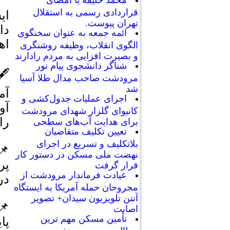
محمد خلیفه با امضای
قراردادی رسمی به استقلال
ای
تهران پیوست.
دا
ائمه جمعه به عنوان سخنگوی
اه
الگوی انقلاب، وظیفه روشنگری
و بصیرت افزایی به مردم رادارند
شناگر دانشجوی پیام نور
🖋
مرودشت صاحب مدال طلا آسیا
شد
آم
اجرای عملیات جدول‌کشی و
آو
کانیوای گلزار شهدای مرودشت
را
برای هدایت آب‌های سطحی
تعیین تکلیف متقاضیان
بلاتکلیف و تسریع در اجرای
📌
نهضت ملی مسکن در دستور کار
پر
قرار گرفت
عیادت فرماندار مرودشت از
در
مجروحان حمله آمریکا به ایستگاه
آنتن تلویزیون سیدان+ تصویر
📌
اصابت
تأمین مسکن مهم ترین
پا