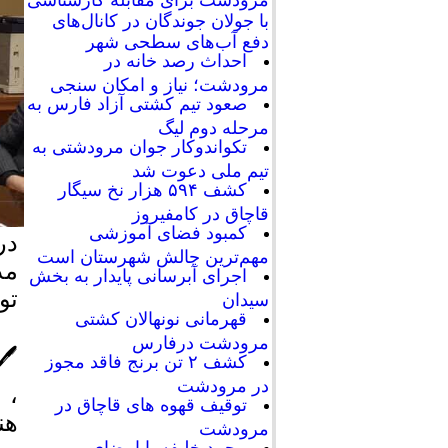
با جولان جوندگان در کانال‌های
دفع آب‌های سطحی شهر
احداث رصد خانه در
مرودشت؛ نیاز و امکان سنجی
صعود تیم کشتی آزاد فارس به
مرحله دوم لیگ
تکواندوکار جوان مرودشتی به
تیم ملی دعوت شد
کشف ۵۹۴ هزار نخ سیگار
قاچاق در کامفیروز
کمبود فضای آموزشی
در
مهم‌ترین چالش شهرستان است
مد
اجرای آبرسانی پایدار به بخش
تو
سیدان
قهرمانی نونهالان کشتی
مرودشت درفارس
🖊
کشف ۲ تن برنج فاقد مجوز
در مرودشت
، 
توقیف قهوه های قاچاق در
هن
مرودشت