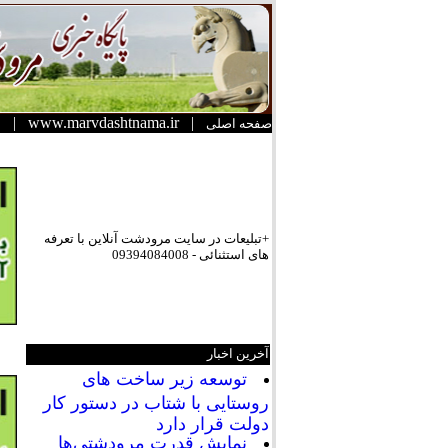
|
www.marvdashtnama.ir
|
صفحه اصلی
+تبلیعات در سایت مرودشت آنلاین با تعرفه
های استثنائی - 09394084008
آخرین اخبار
توسعه زیر ساخت های
روستایی با شتاب در دستور کار
دولت قرار دارد
نمایش قدرت مرودشتی‌ها