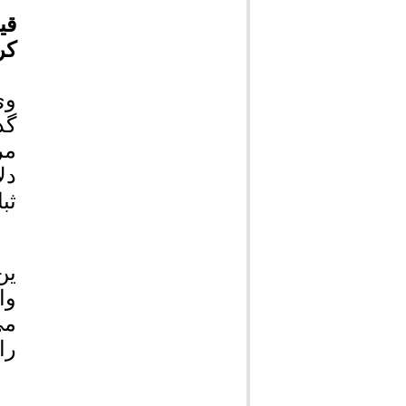
قی
کر
وی
گذ
مر
دل
ثب
ین
وا
می
را