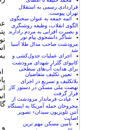
محمد خلیفه با امضای
قراردادی رسمی به استقلال
تهران پیوست.
ائمه جمعه به عنوان سخنگوی
عض
الگوی انقلاب، وظیفه روشنگری
پت
و بصیرت افزایی به مردم رادارند
شناگر دانشجوی پیام نور
تو
مرودشت صاحب مدال طلا آسیا
شد
به
اجرای عملیات جدول‌کشی و
کانیوای گلزار شهدای مرودشت
برای هدایت آب‌های سطحی
اس
تعیین تکلیف متقاضیان
پا
بلاتکلیف و تسریع در اجرای
ان
نهضت ملی مسکن در دستور کار
قرار گرفت
اس
عیادت فرماندار مرودشت از
گا
مجروحان حمله آمریکا به ایستگاه
آنتن تلویزیون سیدان+ تصویر
اصابت
تأمین مسکن مهم ترین
و 