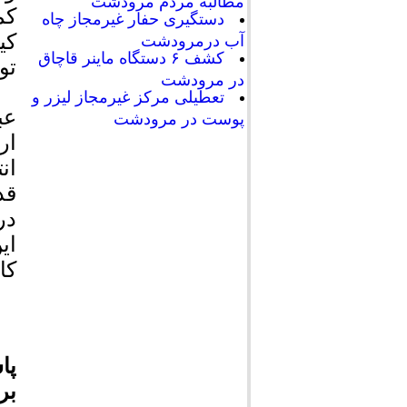
مطالبه مردم مرودشت
کم
دستگیری حفار غیرمجاز چاه
کی
آب درمرودشت
کشف ۶ دستگاه ماینر قاچاق
تو
در مرودشت
تعطیلی مرکز غیرمجاز لیزر و
عب
پوست در مرودشت
ار
ان
قد
در
کا
پا
بر