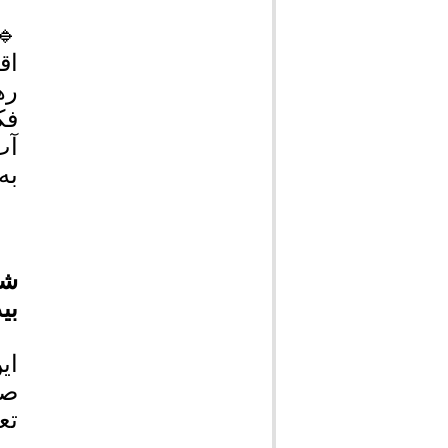
🔹
اق
ره
فک
آب
به
شه
بی
ای
صن
تع