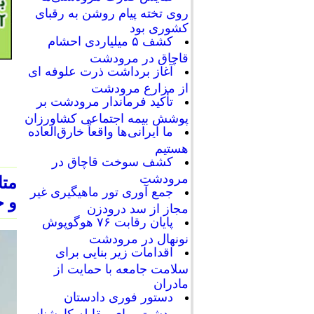
روی تخته پیام روشن به رقبای
کشوری بود
کشف ۵ میلیاردی احشام
قاچاق در مرودشت
آغاز برداشت ذرت علوفه ای
از مزارع مرودشت
تأکید فرماندار مرودشت بر
پوشش بیمه اجتماعی کشاورزان
ما ایرانی‌ها واقعاً خارق‌العاده
هستیم
کشف سوخت قاچاق در
مرودشت
جمع آوری تور ماهیگیری غیر
و خ
مجاز از سد درودزن
پایان رقابت‌ ۷۶ هوگوپوش
نونهال در مرودشت
اقدامات زیر بنایی برای
سلامت جامعه با حمایت از
مادران
دستور فوری دادستان
مرودشت برای مقابله کارشناسی