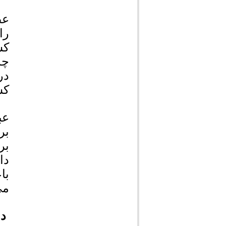
عض
را
کش
چه
در
کش
عب
بر
دا
با
می
دو