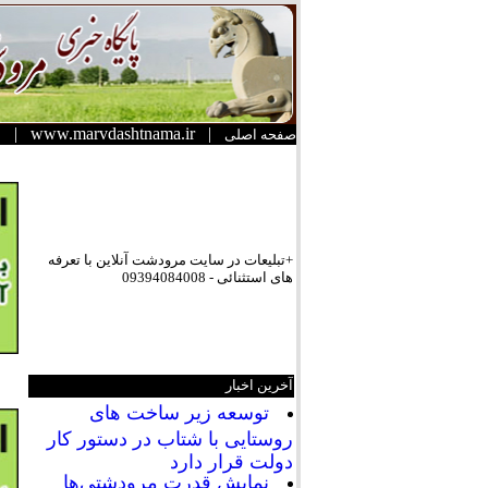
|
www.marvdashtnama.ir
|
صفحه اصلی
+تبلیعات در سایت مرودشت آنلاین با تعرفه
های استثنائی - 09394084008
آخرین اخبار
توسعه زیر ساخت های
روستایی با شتاب در دستور کار
دولت قرار دارد
نمایش قدرت مرودشتی‌ها