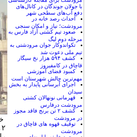
با جولان جوندگان در کانال‌های
دفع آب‌های سطحی شهر
احداث رصد خانه در
مرودشت؛ نیاز و امکان سنجی
صعود تیم کشتی آزاد فارس به
مرحله دوم لیگ
تکواندوکار جوان مرودشتی به
تیم ملی دعوت شد
کشف ۵۹۴ هزار نخ سیگار
قاچاق در کامفیروز
کمبود فضای آموزشی
مهم‌ترین چالش شهرستان است
اجرای آبرسانی پایدار به بخش
سیدان
قهرمانی نونهالان کشتی
مرودشت درفارس
کشف ۲ تن برنج فاقد مجوز
در مرودشت
خط
توقیف قهوه های قاچاق در
مرودشت
را