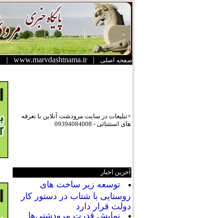
|
www.marvdashtnama.ir
|
صفحه اصلی
+تبلیعات در سایت مرودشت آنلاین با تعرفه
های استثنائی - 09394084008
آخرین اخبار
توسعه زیر ساخت های
روستایی با شتاب در دستور کار
دولت قرار دارد
نمایش قدرت مرودشتی‌ها