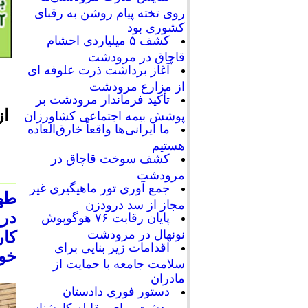
روی تخته پیام روشن به رقبای
کشوری بود
کشف ۵ میلیاردی احشام
قاچاق در مرودشت
آغاز برداشت ذرت علوفه ای
از مزارع مرودشت
تأکید فرماندار مرودشت بر
از
پوشش بیمه اجتماعی کشاورزان
ما ایرانی‌ها واقعاً خارق‌العاده
هستیم
کشف سوخت قاچاق در
مرودشت
جمع آوری تور ماهیگیری غیر
طه
مجاز از سد درودزن
در
پایان رقابت‌ ۷۶ هوگوپوش
نونهال در مرودشت
کار
اقدامات زیر بنایی برای
خوا
سلامت جامعه با حمایت از
مادران
دستور فوری دادستان
مرودشت برای مقابله کارشناسی