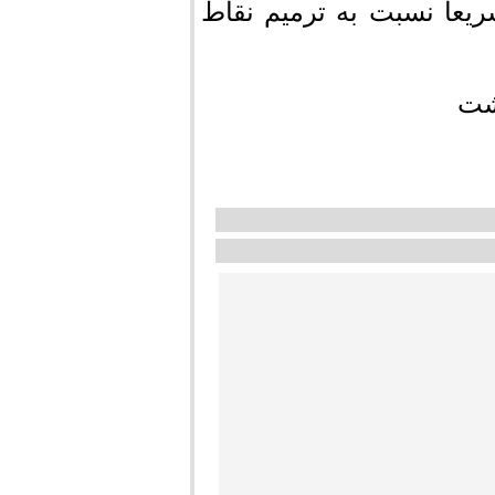
یعاً نسبت به ترمیم نقاط
شت