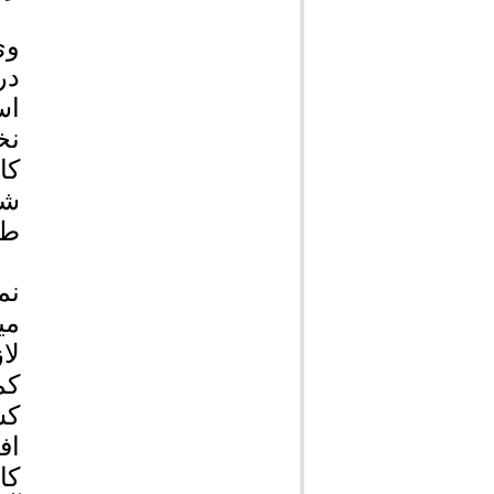
وی
در
اس
نخ
کا
شه
طب
می
لا
کش
اف
کا