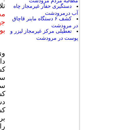
مطالبه مردم مرودشت
تل
دستگیری حفار غیرمجاز چاه
مح
آب درمرودشت
کشف ۶ دستگاه ماینر قاچاق
جه
در مرودشت
بو
تعطیلی مرکز غیرمجاز لیزر و
پوست در مرودشت
وی
دا
کش
سد
سه
کش
دس
کش
بر
را