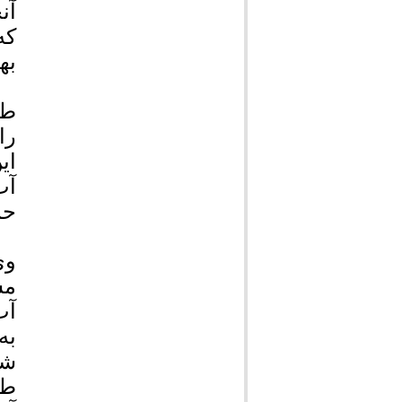
آن
که
به
طه
را
ای
آب
حم
وی
مس
آب
شک
طب