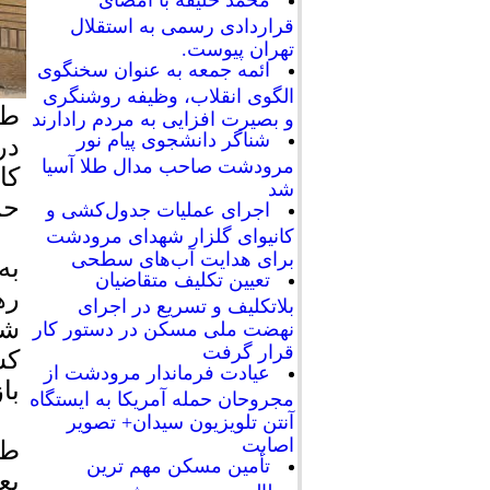
محمد خلیفه با امضای
قراردادی رسمی به استقلال
تهران پیوست.
ائمه جمعه به عنوان سخنگوی
الگوی انقلاب، وظیفه روشنگری
طه
و بصیرت افزایی به مردم رادارند
شناگر دانشجوی پیام نور
در
مرودشت صاحب مدال طلا آسیا
کا
شد
حم
اجرای عملیات جدول‌کشی و
کانیوای گلزار شهدای مرودشت
برای هدایت آب‌های سطحی
به
تعیین تکلیف متقاضیان
ره
بلاتکلیف و تسریع در اجرای
شه
نهضت ملی مسکن در دستور کار
قرار گرفت
کش
عیادت فرماندار مرودشت از
با
مجروحان حمله آمریکا به ایستگاه
آنتن تلویزیون سیدان+ تصویر
اصابت
طه
تأمین مسکن مهم ترین
بع