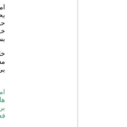
ام
بح
حو
خد
بس
خا
مس
بی
ام
ها
بر
فع