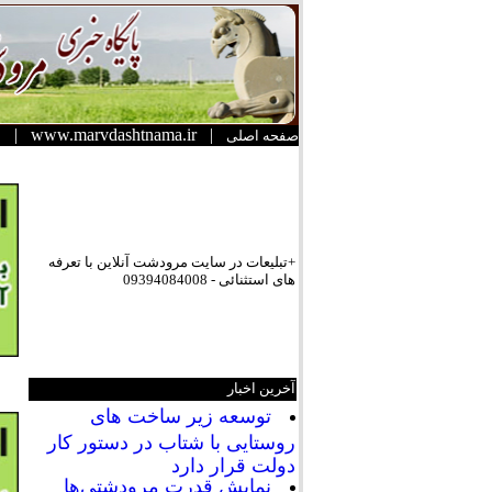
|
www.marvdashtnama.ir
|
صفحه اصلی
+تبلیعات در سایت مرودشت آنلاین با تعرفه
های استثنائی - 09394084008
آخرین اخبار
توسعه زیر ساخت های
روستایی با شتاب در دستور کار
دولت قرار دارد
نمایش قدرت مرودشتی‌ها