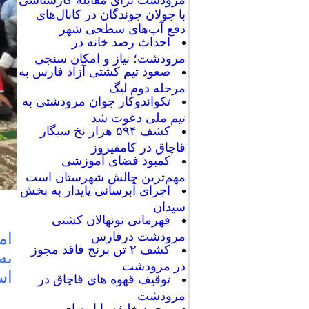
با جولان جوندگان در کانال‌های
دفع آب‌های سطحی شهر
احداث رصد خانه در
مرودشت؛ نیاز و امکان سنجی
صعود تیم کشتی آزاد فارس به
مرحله دوم لیگ
تکواندوکار جوان مرودشتی به
تیم ملی دعوت شد
کشف ۵۹۴ هزار نخ سیگار
قاچاق در کامفیروز
کمبود فضای آموزشی
مهم‌ترین چالش شهرستان است
اجرای آبرسانی پایدار به بخش
سیدان
قهرمانی نونهالان کشتی
ام
مرودشت درفارس
کشف ۲ تن برنج فاقد مجوز
به
در مرودشت
اس
توقیف قهوه های قاچاق در
مرودشت