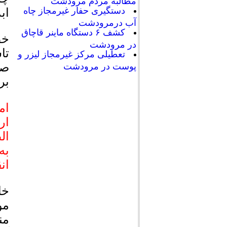
مطالبه مردم مرودشت
دستگیری حفار غیرمجاز چاه
اب
آب درمرودشت
کشف ۶ دستگاه ماینر قاچاق
خط
در مرودشت
تا
تعطیلی مرکز غیرمجاز لیزر و
صف
پوست در مرودشت
بر
ام
ال
به
ان
خا
مو
من