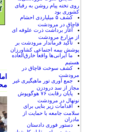
روی تخته پیام روشن به رقبای
کشوری بود
کشف ۵ میلیاردی احشام
قاچاق در مرودشت
آغاز برداشت ذرت علوفه ای
از مزارع مرودشت
تأکید فرماندار مرودشت بر
پوشش بیمه اجتماعی کشاورزان
ما ایرانی‌ها واقعاً خارق‌العاده
هستیم
کشف سوخت قاچاق در
مرودشت
اما
جمع آوری تور ماهیگیری غیر
مح
مجاز از سد درودزن
پایان رقابت‌ ۷۶ هوگوپوش
نونهال در مرودشت
اقدامات زیر بنایی برای
سلامت جامعه با حمایت از
مادران
دستور فوری دادستان
مرودشت برای مقابله کارشناسی