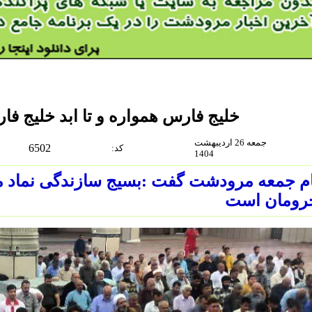
خلیج فارس همواره و تا ابد خلیج فا
جمعه 26 اردیبهشت
6502
:كد
1404
م جمعه مرودشت گفت :بسیج سازندگی نماد 
رومان است