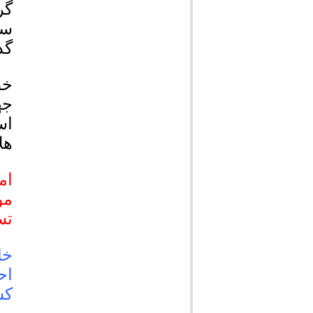
گر
سر
گذ
خط
جه
اس
هل
ام
مو
تس
خا
اح
کش