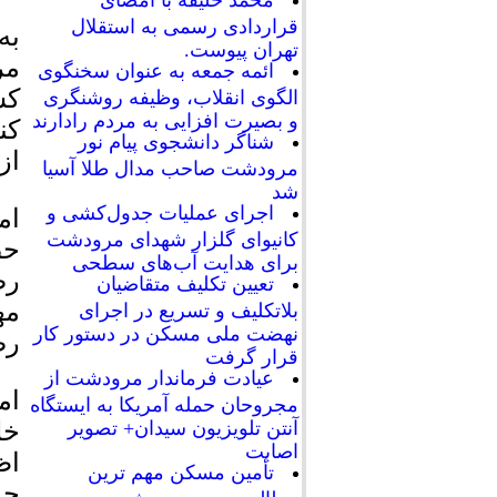
محمد خلیفه با امضای
قراردادی رسمی به استقلال
به
تهران پیوست.
مر
ائمه جمعه به عنوان سخنگوی
کس
الگوی انقلاب، وظیفه روشنگری
و بصیرت افزایی به مردم رادارند
کن
شناگر دانشجوی پیام نور
از
مرودشت صاحب مدال طلا آسیا
شد
اجرای عملیات جدول‌کشی و
ام
کانیوای گلزار شهدای مرودشت
حض
برای هدایت آب‌های سطحی
رض
تعیین تکلیف متقاضیان
مه
بلاتکلیف و تسریع در اجرای
نهضت ملی مسکن در دستور کار
رض
قرار گرفت
عیادت فرماندار مرودشت از
ام
مجروحان حمله آمریکا به ایستگاه
خل
آنتن تلویزیون سیدان+ تصویر
اصابت
اظ
تأمین مسکن مهم ترین
چه