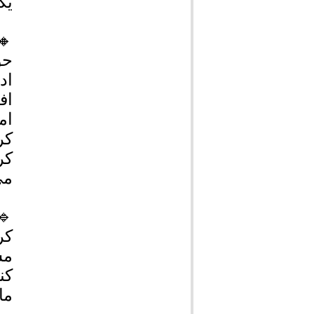
یک
🔸
حو
اد
ام
کر
کر
می
🔹
کر
مش
کن
ما