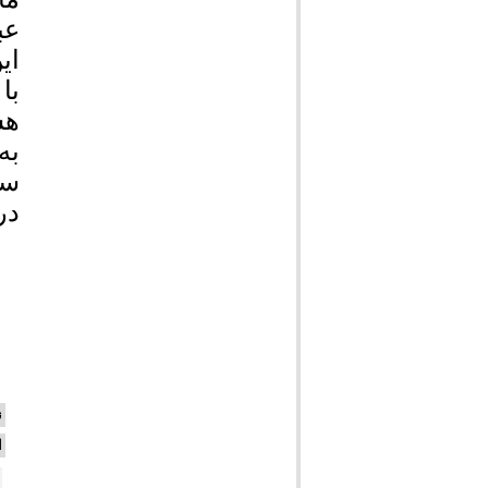
عب
ای
با
هس
به
سی
در
ن
ا