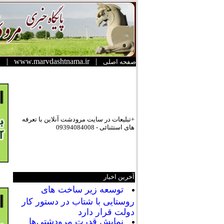
|
www.marvdashtnama.ir
|
صفحه اصلی
+تبلیعات در سایت مرودشت آنلاین با تعرفه
های استثنائی - 09394084008
آخرین اخبار
توسعه زیر ساخت های
روستایی با شتاب در دستور کار
دولت قرار دارد
نمایش قدرت مرودشتی‌ها