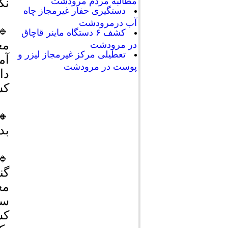
مطالبه مردم مرودشت
نک
دستگیری حفار غیرمجاز چاه
آب درمرودشت
🔹
کشف ۶ دستگاه ماینر قاچاق
مع
در مرودشت
تعطیلی مرکز غیرمجاز لیزر و
آم
پوست در مرودشت
دا
کش
🔸
بد
🔹
گن
مع
سا
کش