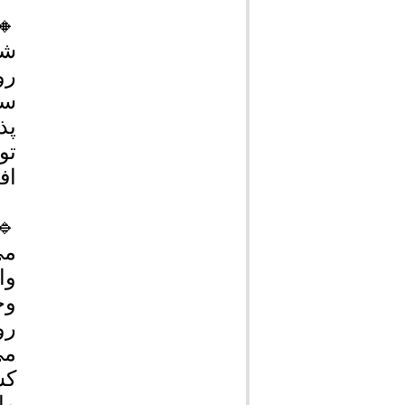
🔸
رو
سی
پذ
تو
اف
🔹
می
وا
وج
رو
می
کش
ما