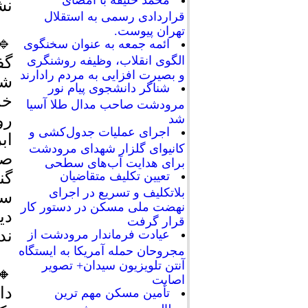
محمد خلیفه با امضای
نش
قراردادی رسمی به استقلال
تهران پیوست.
🔹
ائمه جمعه به عنوان سخنگوی
الگوی انقلاب، وظیفه روشنگری
گف
و بصیرت افزایی به مردم رادارند
شد
شناگر دانشجوی پیام نور
خد
مرودشت صاحب مدال طلا آسیا
رو
شد
اجرای عملیات جدول‌کشی و
اب
کانیوای گلزار شهدای مرودشت
صر
برای هدایت آب‌های سطحی
تعیین تکلیف متقاضیان
گن
بلاتکلیف و تسریع در اجرای
سب
نهضت ملی مسکن در دستور کار
دی
قرار گرفت
ند
عیادت فرماندار مرودشت از
مجروحان حمله آمریکا به ایستگاه
آنتن تلویزیون سیدان+ تصویر
🔸
اصابت
دا
تأمین مسکن مهم ترین