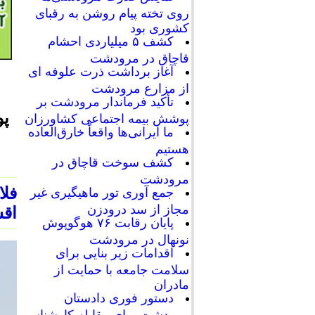
روی تخته پیام روشن به رقبای
کشوری بود
کشف ۵ میلیاردی احشام
قاچاق در مرودشت
آغاز برداشت ذرت علوفه ای
از مزارع مرودشت
تأکید فرماندار مرودشت بر
پو
پوشش بیمه اجتماعی کشاورزان
ما ایرانی‌ها واقعاً خارق‌العاده
هستیم
کشف سوخت قاچاق در
مرودشت
فلا
جمع آوری تور ماهیگیری غیر
مجاز از سد درودزن
اقس
پایان رقابت‌ ۷۶ هوگوپوش
نونهال در مرودشت
اقدامات زیر بنایی برای
سلامت جامعه با حمایت از
مادران
دستور فوری دادستان
مرودشت برای مقابله کارشناسی