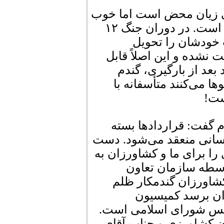
یی زیان محض است اما خوب
شرکت‌ها متعلق به بهره‌برداران بخش کشاورزی است. در دوران جنگ ۱۲
 خودشان را تحویل
 نشده و این اصلاً قابل
بعد از بارگیری، گندم
ا می‌کنند متأسفانه با
ست!
دم گفت: قراردادها بسته
کسانی منعقد می‌شود. دست
ا برای ما و کشاورزان به
سطه سازمان تعاون
کشاورزان گندمکار ظلم
رزان برسد کمیسیون
لس شورای اسلامی است.
 کشاورزی و جناب آقای