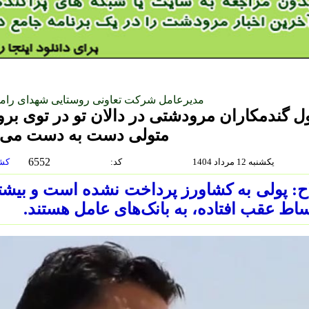
مدیرعامل شرکت تعاونی روستایی شهدای را
ل گندمکاران مرودشتی در دالان تو در توی بر
متولی دست به دست می‌
6552
یکشنبه 12 مرداد 1404
:كد
کشاورزی-محيط.زيست-منابع.طبيعي
ح: پولی به کشاورز پرداخت نشده است و بیشتر
اط عقب افتاده، به بانک‌های عامل هستند.