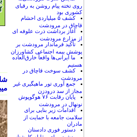
روی تخته پیام روشن به رقبای
کشوری بود
کشف ۵ میلیاردی احشام
قاچاق در مرودشت
آغاز برداشت ذرت علوفه ای
از مزارع مرودشت
تأکید فرماندار مرودشت بر
پوشش بیمه اجتماعی کشاورزان
ما ایرانی‌ها واقعاً خارق‌العاده
هستیم
کشف سوخت قاچاق در
مرودشت
شای
جمع آوری تور ماهیگیری غیر
میب
مجاز از سد درودزن
پایان رقابت‌ ۷۶ هوگوپوش
نونهال در مرودشت
اقدامات زیر بنایی برای
سلامت جامعه با حمایت از
مادران
دستور فوری دادستان
مرودشت برای مقابله کارشناسی