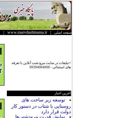
|
www.marvdashtnama.ir
|
صفحه اصلی
+تبلیعات در سایت مرودشت آنلاین با تعرفه
های استثنائی - 09394084008
آخرین اخبار
توسعه زیر ساخت های
روستایی با شتاب در دستور کار
دولت قرار دارد
نمایش قدرت مرودشتی‌ها