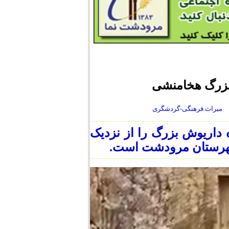
 بزرگ هخامنشی
میراث.فرهنگی-گردشگری
ه داریوش بزرگ را از نزدیک
ه شهرستان مرودشت است.