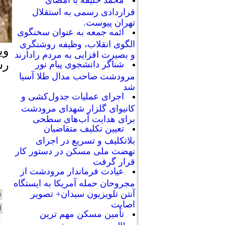
محمد خلیفه با امضای
قراردادی رسمی به استقلال
تهران پیوست.
ائمه جمعه به عنوان سخنگوی
الگوی انقلاب، وظیفه روشنگری
وی
و بصیرت افزایی به مردم رادارند
رس
شناگر دانشجوی پیام نور
مرودشت صاحب مدال طلا آسیا
شد
اجرای عملیات جدول‌کشی و
کانیوای گلزار شهدای مرودشت
برای هدایت آب‌های سطحی
تعیین تکلیف متقاضیان
بلاتکلیف و تسریع در اجرای
نهضت ملی مسکن در دستور کار
قرار گرفت
عیادت فرماندار مرودشت از
مجروحان حمله آمریکا به ایستگاه
آنتن تلویزیون سیدان+ تصویر
ن
اصابت
ا
تأمین مسکن مهم ترین