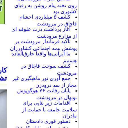
روی تخته پیام روشن به رقبای
کشوری بود
کشف ۵ میلیاردی احشام
قاچاق در مرودشت
آغاز برداشت ذرت علوفه ای
از مزارع مرودشت
تأکید فرماندار مرودشت بر
پوشش بیمه اجتماعی کشاورزان
ما ایرانی‌ها واقعاً خارق‌العاده
هستیم
کشف سوخت قاچاق در
کار
مرودشت
تشک
جمع آوری تور ماهیگیری غیر
مجاز از سد درودزن
پایان رقابت‌ ۷۶ هوگوپوش
نونهال در مرودشت
اقدامات زیر بنایی برای
سلامت جامعه با حمایت از
مادران
دستور فوری دادستان
مرودشت برای مقابله کارشناسی