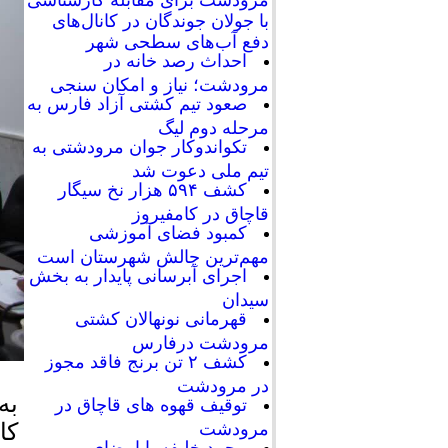
با جولان جوندگان در کانال‌های
دفع آب‌های سطحی شهر
احداث رصد خانه در
مرودشت؛ نیاز و امکان سنجی
صعود تیم کشتی آزاد فارس به
مرحله دوم لیگ
تکواندوکار جوان مرودشتی به
تیم ملی دعوت شد
کشف ۵۹۴ هزار نخ سیگار
قاچاق در کامفیروز
کمبود فضای آموزشی
مهم‌ترین چالش شهرستان است
اجرای آبرسانی پایدار به بخش
سیدان
قهرمانی نونهالان کشتی
مرودشت درفارس
کشف ۲ تن برنج فاقد مجوز
در مرودشت
به
توقیف قهوه های قاچاق در
کا
مرودشت