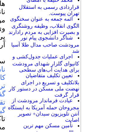
محمد خلیفه با امضای
ها
قراردادی رسمی به استقلال
نا
تهران پیوست.
ائمه جمعه به عنوان سخنگوی
مو
الگوی انقلاب، وظیفه روشنگری
وی
و بصیرت افزایی به مردم رادارند
پی
شناگر دانشجوی پیام نور
آر
مرودشت صاحب مدال طلا آسیا
شد
اجرای عملیات جدول‌کشی و
سی
کانیوای گلزار شهدای مرودشت
نا
برای هدایت آب‌های سطحی
تعیین تکلیف متقاضیان
کا
بلاتکلیف و تسریع در اجرای
تر
نهضت ملی مسکن در دستور کار
گف
قرار گرفت
عیادت فرماندار مرودشت از
تق
مجروحان حمله آمریکا به ایستگاه
گی
آنتن تلویزیون سیدان+ تصویر
تا
اصابت
تأمین مسکن مهم ترین
مط