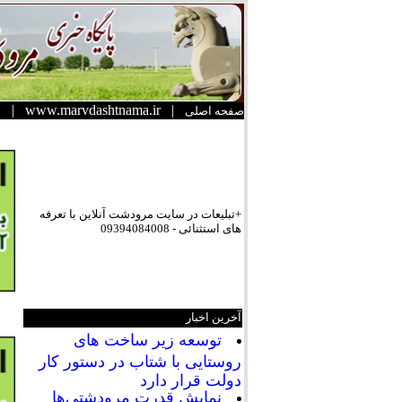
|
www.marvdashtnama.ir
|
صفحه اصلی
+تبلیعات در سایت مرودشت آنلاین با تعرفه
های استثنائی - 09394084008
آخرین اخبار
توسعه زیر ساخت های
روستایی با شتاب در دستور کار
دولت قرار دارد
نمایش قدرت مرودشتی‌ها