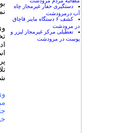
مطالبه مردم مرودشت
بو
دستگیری حفار غیرمجاز چاه
نما
آب درمرودشت
کشف ۶ دستگاه ماینر قاچاق
در مرودشت
وی
تعطیلی مرکز غیرمجاز لیزر و
تخ
پوست در مرودشت
اد
اس
پر
تل
شو
وی
مر
جا
خو