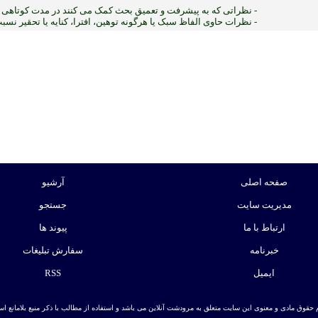
- نظراتی که به پیشرفت و تعمیق بحث کمک می کنند در مدت کوتاهی پ
- نظرات حاوی الفاظ سبک یا هرگونه توهین، افترا، کنایه یا تحقیر نس
:ب
صفحه اصلی
آرشیو
مدیریت سایت
جستجو
ارتباط با ما
پیوند ها
خبرنامه
سفارش تبلیغات
ایمیل
RSS
 حقوق مادی و معنوی این سایت متعلق به مرودشت آنلاین می باشد و استفاده از مطالب با ذکر منبع بلامانع است. | ط