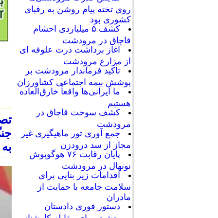
روی تخته پیام روشن به رقبای
کشوری بود
کشف ۵ میلیاردی احشام
قاچاق در مرودشت
آغاز برداشت ذرت علوفه ای
از مزارع مرودشت
تأکید فرماندار مرودشت بر
پوشش بیمه اجتماعی کشاورزان
ما ایرانی‌ها واقعاً خارق‌العاده
هستیم
کشف سوخت قاچاق در
تص
مرودشت
جنگ
جمع آوری تور ماهیگیری غیر
مجاز از سد درودزن
به 
پایان رقابت‌ ۷۶ هوگوپوش
نونهال در مرودشت
اقدامات زیر بنایی برای
سلامت جامعه با حمایت از
مادران
دستور فوری دادستان
مرودشت برای مقابله کارشناسی