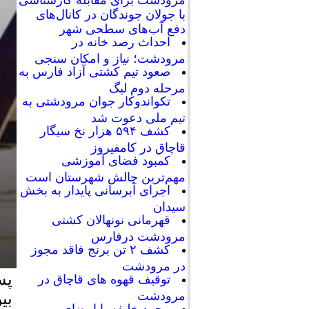
با جولان جوندگان در کانال‌های
دفع آب‌های سطحی شهر
احداث رصد خانه در
مرودشت؛ نیاز و امکان سنجی
صعود تیم کشتی آزاد فارس به
مرحله دوم لیگ
تکواندوکار جوان مرودشتی به
تیم ملی دعوت شد
کشف ۵۹۴ هزار نخ سیگار
قاچاق در کامفیروز
کمبود فضای آموزشی
مهم‌ترین چالش شهرستان است
اجرای آبرسانی پایدار به بخش
سیدان
قهرمانی نونهالان کشتی
مرودشت درفارس
کشف ۲ تن برنج فاقد مجوز
در مرودشت
پس
توقیف قهوه های قاچاق در
مرودشت
بی