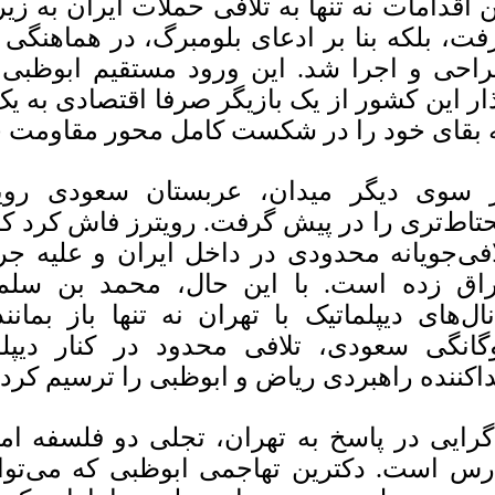
ن اقدامات نه تنها به تلافی حملات ایران به 
فت، بلکه بنا بر ادعای بلومبرگ، در هماهنگی ع
احی و اجرا شد. این ورود مستقیم ابوظبی ب
ار این کشور از یک بازیگر صرفا اقتصادی به ی
 بقای خود را در شکست کامل محور مقاومت ج
 سوی دیگر میدان، عربستان سعودی رویکر
تاط‌تری را در پیش گرفت. رویترز فاش کرد ک
افی‌جویانه محدودی در داخل ایران و علیه جر
اق زده است. با این حال، محمد بن سلما
نال‌های دیپلماتیک با تهران نه تنها باز بمانن
گانگی سعودی، تلافی محدود در کنار دیپ
اکننده راهبردی ریاض و ابوظبی را ترسیم کرد.
گرایی در پاسخ به تهران، تجلی دو فلسفه امن
رس است. دکترین تهاجمی ابوظبی که می‌توا