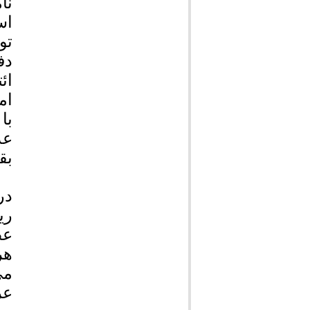
نا
اس
تو
دف
ائ
ام
با
عد
بق
در
ری
هر
می
عر