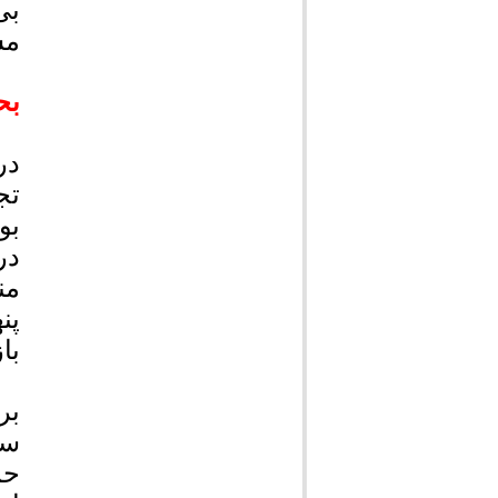
بی
مش
بح
در
تج
بو
در
من
پن
با
بر
سن
حم