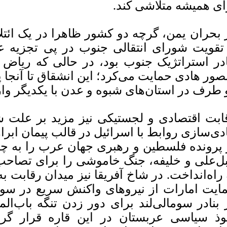
ای همیشه متلاشی کند.
 بحران یمن، گرچه دو کشور ظاهرا در یک ائتلا
 تقویت شورای انتقالی جنوب در پی تجزیه ع
ادر استراتژیک جنوب بود، در حالی که ریاض
صور هادی حمایت می‌کرد؛ این انشقاق تا آنجا 
 طرف در استان‌های شبوه و عدن با یکدیگر وا
ابت اقتصادی و لجستیکی نیز مزید بر علت ش
دی‌سازی روابط با اسرائیل در قالب پیمان ابرا
 پرونده فلسطین و رهبری جهان عرب را به چال
ل‌علی و خلیفه، جنگ خاموشی را برای تصاحب
 راه‌انداخت. در شاخ آفریقا نیز میدان رقابت به 
ایت امارات از نیروهای واکنش سریع در سودا
 بنادر سومالی‌لند برای دور زدن تنگه باب‌ا
وذ سیاسی عربستان در این قاره قرار گرفتن