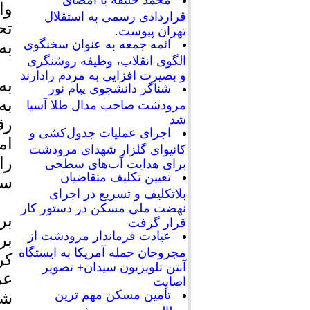
محمد خلیفه با امضای
وا
قراردادی رسمی به استقلال
تح
تهران پیوست.
ائمه جمعه به عنوان سخنگوی
به
الگوی انقلاب، وظیفه روشنگری
و بصیرت افزایی به مردم رادارند
به
شناگر دانشجوی پیام نور
به
مرودشت صاحب مدال طلا آسیا
شد
رق
اجرای عملیات جدول‌کشی و
ام
کانیوای گلزار شهدای مرودشت
را
برای هدایت آب‌های سطحی
تعیین تکلیف متقاضیان
سی
بلاتکلیف و تسریع در اجرای
نهضت ملی مسکن در دستور کار
بر
قرار گرفت
عیادت فرماندار مرودشت از
بر
مجروحان حمله آمریکا به ایستگاه
کر
آنتن تلویزیون سیدان+ تصویر
عر
اصابت
تأمین مسکن مهم ترین
شم