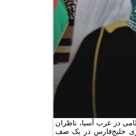
امی در غرب آسیا، ناظران
اری خلیج‌فارس در یک صف