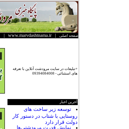
|
www.marvdashtnama.ir
|
صفحه اصلی
+تبلیعات در سایت مرودشت آنلاین با تعرفه
های استثنائی - 09394084008
آخرین اخبار
توسعه زیر ساخت های
روستایی با شتاب در دستور کار
دولت قرار دارد
نمایش قدرت مرودشتی‌ها