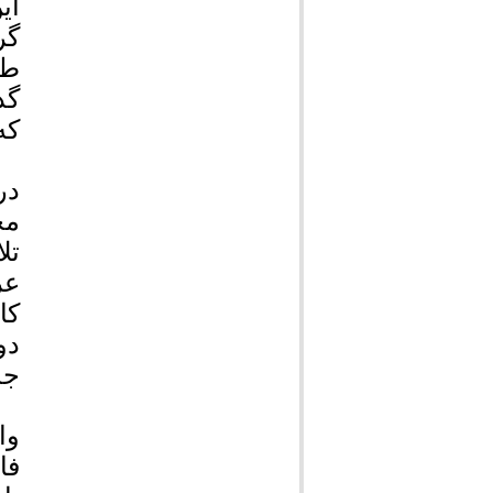
ای
گر
طر
گذ
که
در
مح
تل
عر
کا
دو
جد
وا
فا