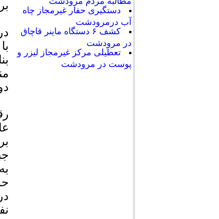
مطالبه مردم مرودشت
بر
دستگیری حفار غیرمجاز چاه
آب درمرودشت
در
کشف ۶ دستگاه ماینر قاچاق
در مرودشت
با
تعطیلی مرکز غیرمجاز لیزر و
بن
پوست در مرودشت
من
دو
رق
عا
بر
جب
به
حم
در
نف